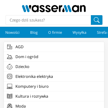
Nowości
Blog
O firmie
Wysyłka
Strefa
AGD
Dom i ogród
Dziecko
Elektronika elektryka
Komputery i biuro
Kultura i rozrywka
Moda