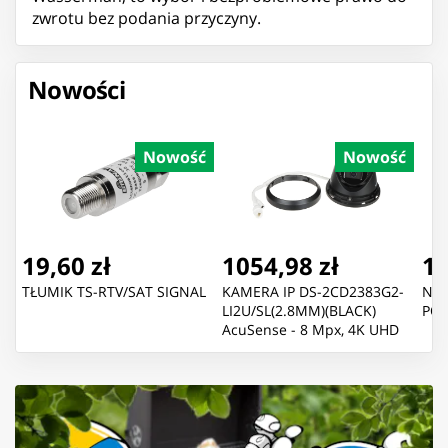
zwrotu bez podania przyczyny.
Nowości
Nowość
Nowość
19,60 zł
1054,98 zł
1,
TŁUMIK TS-RTV/SAT SIGNAL
KAMERA IP DS-2CD2383G2-
NIT
LI2U/SL(2.8MM)(BLACK)
POL
AcuSense - 8 Mpx, 4K UHD
2.8 mm Hikvision