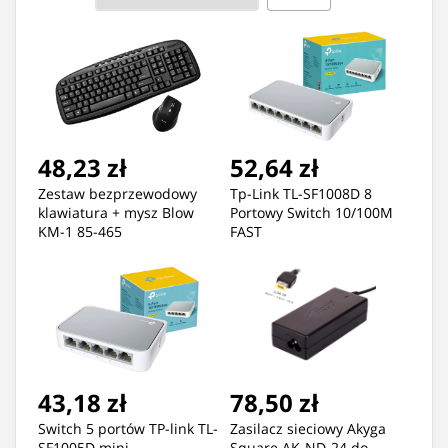
48,23 zł
52,64 zł
Zestaw bezprzewodowy
Tp-Link TL-SF1008D 8
klawiatura + mysz Blow
Portowy Switch 10/100M
KM-1 85-465
FAST
43,18 zł
78,50 zł
Switch 5 portów TP-link TL-
Zasilacz sieciowy Akyga
SF1005D mini
Square AK-ND-24 do