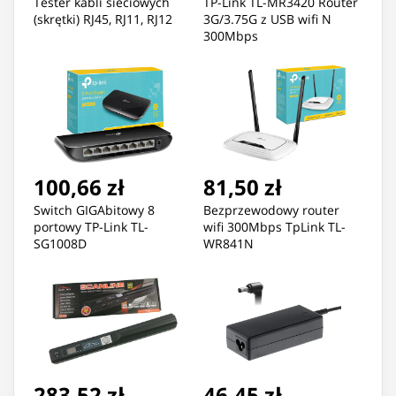
Tester kabli sieciowych
TP-Link TL-MR3420 Router
(skrętki) RJ45, RJ11, RJ12
3G/3.75G z USB wifi N
300Mbps
100,66 zł
81,50 zł
Switch GIGAbitowy 8
Bezprzewodowy router
portowy TP-Link TL-
wifi 300Mbps TpLink TL-
SG1008D
WR841N
283,52 zł
46,45 zł