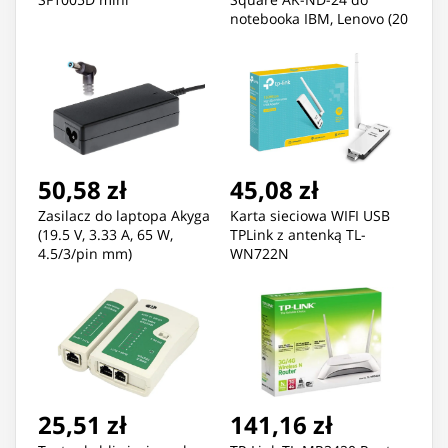
notebooka IBM, Lenovo (20
V; 3,25 A; 65W; Slim Tip,
Square yellow )
50,58 zł
45,08 zł
Zasilacz do laptopa Akyga
Karta sieciowa WIFI USB
(19.5 V, 3.33 A, 65 W,
TPLink z antenką TL-
4.5/3/pin mm)
WN722N
25,51 zł
141,16 zł