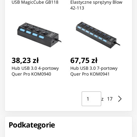
USB MagicCube GB118
Elastyczne sprężyny Blow
42-113
38,23 zł
67,75 zł
Hub USB 3.0 4-portowy
Hub USB 3.0 7-portowy
Quer Pro KOM0940
Quer Pro KOM0941
Strona ⁨1⁩ z ⁨17⁩
Przejdź do strony
z ⁨17⁩
Podkategorie