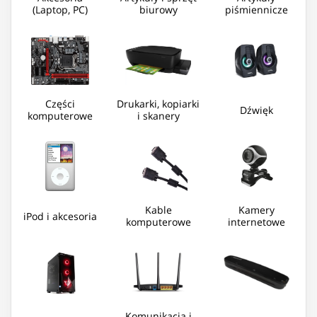
(Laptop, PC)
biurowy
piśmiennicze
Części
Drukarki, kopiarki
Dźwięk
komputerowe
i skanery
Kable
Kamery
iPod i akcesoria
komputerowe
internetowe
Komunikacja i