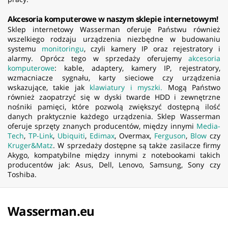
Akcesoria komputerowe w naszym sklepie internetowym!
Sklep internetowy Wasserman oferuje Państwu również
wszelkiego rodzaju urządzenia niezbędne w budowaniu
systemu
monitoringu
, czyli kamery IP oraz rejestratory i
alarmy. Oprócz tego w sprzedaży oferujemy
akcesoria
komputerowe
: kable, adaptery, kamery IP, rejestratory,
wzmacniacze sygnału, karty sieciowe czy urządzenia
wskazujące, takie jak
klawiatury i myszki.
Mogą Państwo
również zaopatrzyć się w dyski twarde HDD i zewnętrzne
nośniki pamięci, które pozwolą zwiększyć dostępną ilość
danych praktycznie każdego urządzenia. Sklep Wasserman
oferuje sprzęty znanych producentów, między innymi
Media-
Tech
,
TP-Link
,
Ubiquiti
,
Edimax
, Overmax,
Ferguson
,
Blow
czy
Kruger&Matz
. W sprzedaży dostępne są także zasilacze firmy
Akygo, kompatybilne między innymi z notebookami takich
producentów jak: Asus, Dell, Lenovo, Samsung, Sony czy
Toshiba.
Wasserman.eu