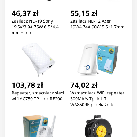
46,37 zł
55,15 zł
Zasilacz ND-19 Sony
Zasilacz ND-12 Acer
19,5V/3.9A 75W 6.5*4.4
19V/4.74A 90W 5.5*1.7mm
mm + pin
103,78 zł
74,02 zł
Repeater, zmacniacz sieci
Wzmacniacz WiFi repeater
wifi AC750 TP-Link RE200
300Mb/s TpLink TL-
WA850RE przekaźnik