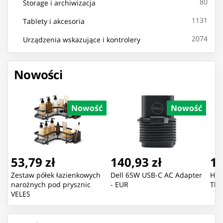
80
Storage i archiwizacja
1131
Tablety i akcesoria
2074
Urządzenia wskazujące i kontrolery
Nowości
Nowość
Nowość
53,79 zł
140,93 zł
11
Zestaw półek łazienkowych
Dell 65W USB-C AC Adapter
Hon
narożnych pod prysznic
- EUR
The
VELES