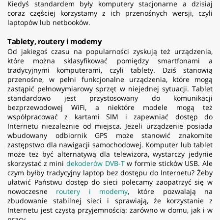
Kiedyś standardem były komputery stacjonarne a dzisiaj
coraz częściej korzystamy z ich przenośnych wersji, czyli
laptopów lub netbooków.
Tablety, routery i modemy
Od jakiegoś czasu na popularności zyskują też urządzenia,
które można sklasyfikować pomiędzy smartfonami a
tradycyjnymi komputerami, czyli tablety. Dziś stanowią
przenośne, w pełni funkcjonalne urządzenia, które mogą
zastąpić pełnowymiarowy sprzęt w niejednej sytuacji. Tablet
standardowo jest przystosowany do komunikacji
bezprzewodowej WiFi, a niektóre modele mogą też
współpracować z kartami SIM i zapewniać dostęp do
Internetu niezależnie od miejsca. Jeżeli urządzenie posiada
wbudowany odbiornik GPS może stanowić znakomite
zastępstwo dla nawigacji samochodowej. Komputer lub tablet
może też być alternatywą dla telewizora, wystarczy jedynie
skorzystać z mini
dekoderów DVB-T
w formie sticków USB. Ale
czym byłby tradycyjny laptop bez dostępu do Internetu? Żeby
ułatwić Państwu dostęp do sieci polecamy zaopatrzyć się w
nowoczesne
routery i modemy
, które pozwalają na
zbudowanie stabilnej sieci i sprawiają, że korzystanie z
Internetu jest czystą przyjemnością: zarówno w domu, jak i w
pracy.