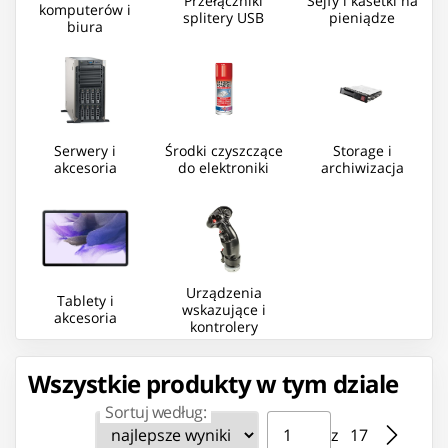
Przełączniki
Sejfy i kasetki na
komputerów i
splitery USB
pieniądze
biura
Serwery i
Środki czyszczące
Storage i
akcesoria
do elektroniki
archiwizacja
Urządzenia
Tablety i
wskazujące i
akcesoria
kontrolery
Wszystkie produkty w tym dziale
Sortuj według:
Strona ⁨1⁩ z ⁨17⁩
Przejdź do strony
z ⁨17⁩