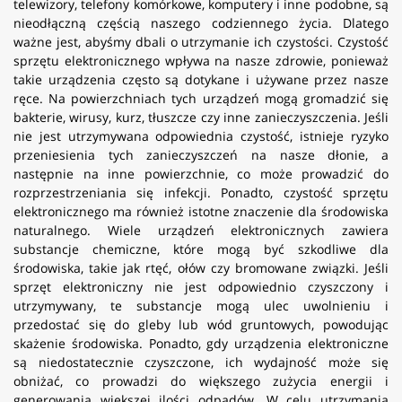
telewizory, telefony komórkowe, komputery i inne podobne, są
nieodłączną częścią naszego codziennego życia. Dlatego
ważne jest, abyśmy dbali o utrzymanie ich czystości. Czystość
sprzętu elektronicznego wpływa na nasze zdrowie, ponieważ
takie urządzenia często są dotykane i używane przez nasze
ręce. Na powierzchniach tych urządzeń mogą gromadzić się
bakterie, wirusy, kurz, tłuszcze czy inne zanieczyszczenia. Jeśli
nie jest utrzymywana odpowiednia czystość, istnieje ryzyko
przeniesienia tych zanieczyszczeń na nasze dłonie, a
następnie na inne powierzchnie, co może prowadzić do
rozprzestrzeniania się infekcji. Ponadto, czystość sprzętu
elektronicznego ma również istotne znaczenie dla środowiska
naturalnego. Wiele urządzeń elektronicznych zawiera
substancje chemiczne, które mogą być szkodliwe dla
środowiska, takie jak rtęć, ołów czy bromowane związki. Jeśli
sprzęt elektroniczny nie jest odpowiednio czyszczony i
utrzymywany, te substancje mogą ulec uwolnieniu i
przedostać się do gleby lub wód gruntowych, powodując
skażenie środowiska. Ponadto, gdy urządzenia elektroniczne
są niedostatecznie czyszczone, ich wydajność może się
obniżać, co prowadzi do większego zużycia energii i
generowania większej ilości odpadów. W celu utrzymania