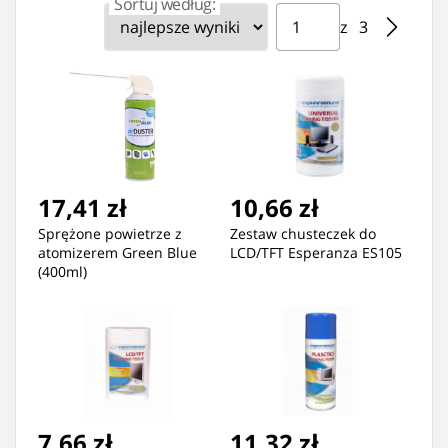
Sortuj według:
Strona ⁨1⁩ z ⁨3⁩
Przejdź do strony
z ⁨3⁩
17,41 zł
10,66 zł
Sprężone powietrze z
Zestaw chusteczek do
atomizerem Green Blue
LCD/TFT Esperanza ES105
(400ml)
7,66 zł
11,32 zł