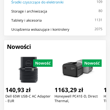
109
Środki czyszczące do elektroniki
80
Storage i archiwizacja
1131
Tablety i akcesoria
2075
Urządzenia wskazujące i kontrolery
Nowości
Nowość
Nowość
140,93 zł
1163,29 zł
13
Dell 65W USB-C AC Adapter
Honeywell PC41E-D, Direct
Hon
- EUR
Thermal,
The