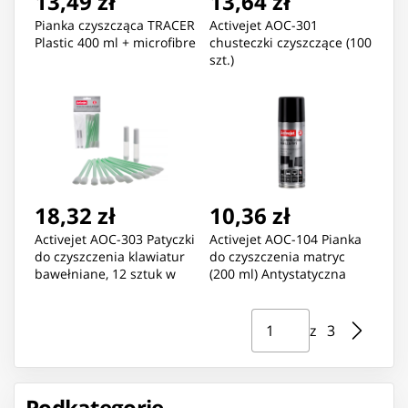
13,49 zł
13,64 zł
Pianka czyszcząca TRACER
Activejet AOC-301
Plastic 400 ml + microfibre
chusteczki czyszczące (100
szt.)
18,32 zł
10,36 zł
Activejet AOC-303 Patyczki
Activejet AOC-104 Pianka
do czyszczenia klawiatur
do czyszczenia matryc
bawełniane, 12 sztuk w
(200 ml) Antystatyczna
opakowaniu.
pianka z aktywnymi
cząsteczkami środków
Strona ⁨1⁩ z ⁨3⁩
Przejdź do strony
powierzchniowo-czynnych,
z ⁨3⁩
usuwająca wszelkiego
rodzaju zanieczyszczenia z
wyświetlaczy
ciekłokrystalicznych TFT w
Podkategorie