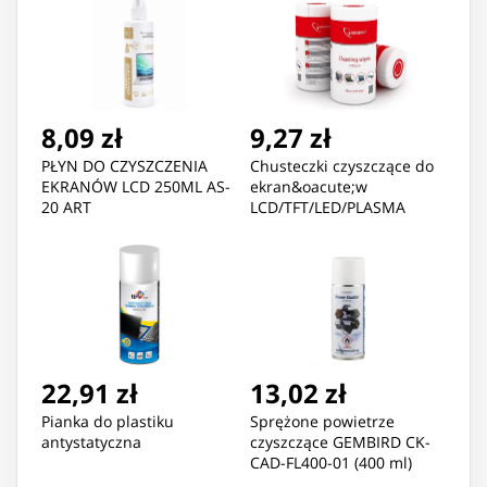
8,09 zł
9,27 zł
PŁYN DO CZYSZCZENIA
Chusteczki czyszczące do
EKRANÓW LCD 250ML AS-
ekran&oacute;w
20 ART
LCD/TFT/LED/PLASMA
Gembird 100 szt.
22,91 zł
13,02 zł
Pianka do plastiku
Sprężone powietrze
antystatyczna
czyszczące GEMBIRD CK-
CAD-FL400-01 (400 ml)