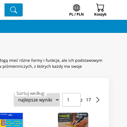
PL / PLN
Koszyk
 Mogą mieć różne formy i funkcje, ale ich podstawowym
ów piśmienniczych, z których każdy ma swoje
Sortuj według:
Strona ⁨1⁩ z ⁨17⁩
Przejdź do strony
z ⁨17⁩