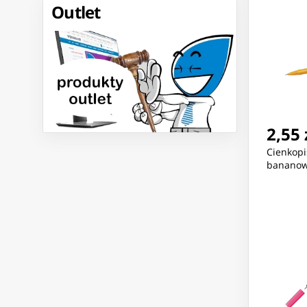
Outlet
2,55 
Cienkop
bananow