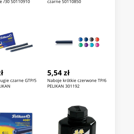
e /30 S0110910
czarne S0110850
zł
5,54 zł
ługie czarne GTP/5
Naboje krótkie czerwone TP/6
ELIKAN
PELIKAN 301192