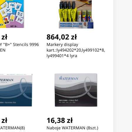
 zł
864,02 zł
 "B+" Stencils 9996
Markery display
PEN
kart.:ly494202*20,ly499102*8,
ly499401*4 lyra
 zł
16,38 zł
WATERMAN(8)
Naboje WATERMAN (8szt.)