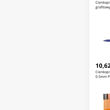
Cienkop
grafitow
10,62
Cienkopi
0.5mm P