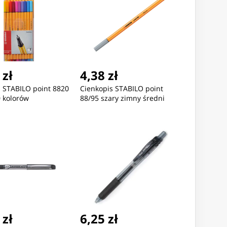
 zł
4,38 zł
s STABILO point 8820
Cienkopis STABILO point
 kolorów
88/95 szary zimny średni
 zł
6,25 zł