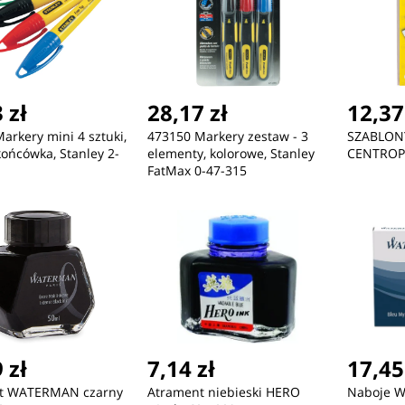
 zł
28,17 zł
12,37
arkery mini 4 sztuki,
473150 Markery zestaw - 3
SZABLONY
końcówka, Stanley 2-
elementy, kolorowe, Stanley
CENTRO
FatMax 0-47-315
 zł
7,14 zł
17,45
t WATERMAN czarny
Atrament niebieski HERO
Naboje 