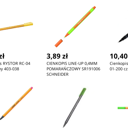
zł
3,89 zł
10,40
is RYSTOR RC-04
CIENKOPIS LINE-UP 0,4MM
Cienkopis
y 403-038
POMARAŃCZOWY SR191006
01-200 c
SCHNEIDER