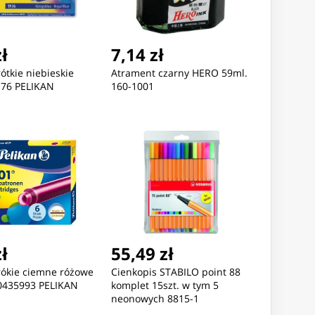
zł
7,14 zł
ótkie niebieskie
Atrament czarny HERO 59ml.
176 PELIKAN
160-1001
Nowość
Nowość
9,26 zł
59,93 zł
214,18
GAREK MĘSKI CASIO
Gravitrax Junior Dodatek
Gravitrax 
zł
55,49 zł
-1381D-3AV (zd076d) +
Spirala
Adwentow
rókie ciemne różowe
Cienkopis STABILO point 88
X
00435993 PELIKAN
komplet 15szt. w tym 5
neonowych 8815-1