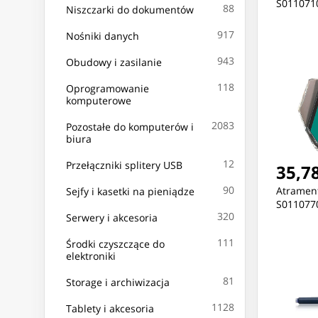
S011071
88
Niszczarki do dokumentów
917
Nośniki danych
943
Obudowy i zasilanie
118
Oprogramowanie
komputerowe
2083
Pozostałe do komputerów i
biura
12
Przełączniki splitery USB
35,78
90
Atramen
Sejfy i kasetki na pieniądze
S011077
320
Serwery i akcesoria
111
Środki czyszczące do
elektroniki
81
Storage i archiwizacja
1128
Tablety i akcesoria