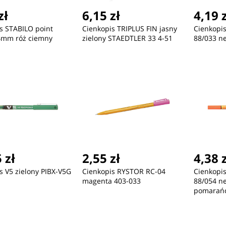
zł
6,15 zł
4,19 
s STABILO point
Cienkopis TRIPLUS FIN jasny
Cienkopi
,4mm róż ciemny
zielony STAEDTLER 33 4-51
88/033 n
 zł
2,55 zł
4,38 
s V5 zielony PIBX-V5G
Cienkopis RYSTOR RC-04
Cienkopi
magenta 403-033
88/054 n
pomarań