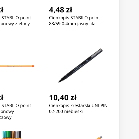
zł
4,48 zł
s STABILO point
Cienkopis STABILO point
eonowy zielony
88/59 0.4mm jasny lila
zł
10,40 zł
s STABILO point
Cienkopis kreślarski UNI PIN
eonowy
02-200 niebieski
czowy