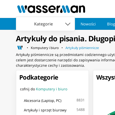
Kategorie
Nowości
Blog
Artykuły do pisania. Długopi
Komputery i biuro
Artykuły piśmiennicze
Artykuły piśmiennicze są przedmiotami codziennego użytk
celem jest dostarczenie narzędzi do zapisywania informac
charakterystyczne cechy i zastosowania.
Podkategorie
Wszyst
cofnij do
Komputery i biuro
8831
Akcesoria (Laptop, PC)
5488
Artykuły i sprzęt biurowy