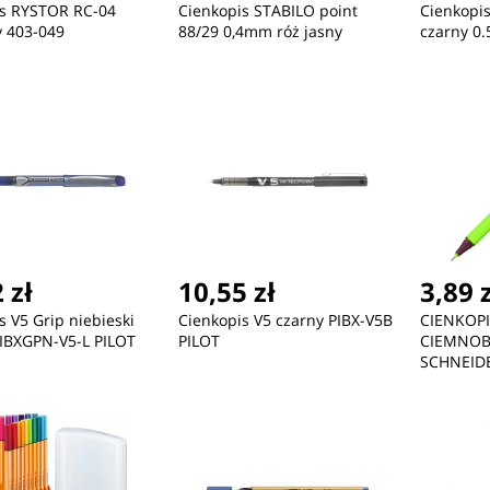
is RYSTOR RC-04
Cienkopis STABILO point
Cienkopis
y 403-049
88/29 0,4mm róż jasny
czarny 0
 zł
10,55 zł
3,89 
s V5 Grip niebieski
Cienkopis V5 czarny PIBX-V5B
CIENKOPI
IBXGPN-V5-L PILOT
PILOT
CIEMNOB
SCHNEID