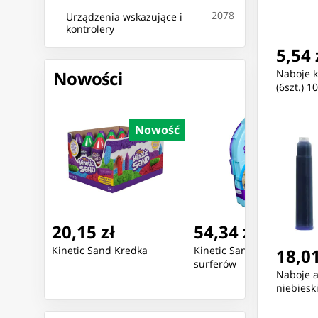
2078
Urządzenia wskazujące i
kontrolery
5,54 
Nowości
Naboje k
(6szt.) 
Nowość
Nowość
Nowoś
54,34 zł
42,67 zł
ka
Kinetic Sand Rajska plaża
Monster Jam: 1:64 Pojazd
18,01
surferów
Funkcyjne
Naboje a
niebieski