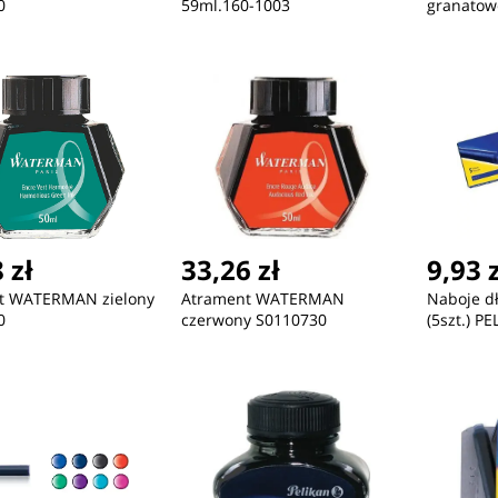
0
59ml.160-1003
granatow
 zł
33,26 zł
9,93 
t WATERMAN zielony
Atrament WATERMAN
Naboje d
0
czerwony S0110730
(5szt.) P