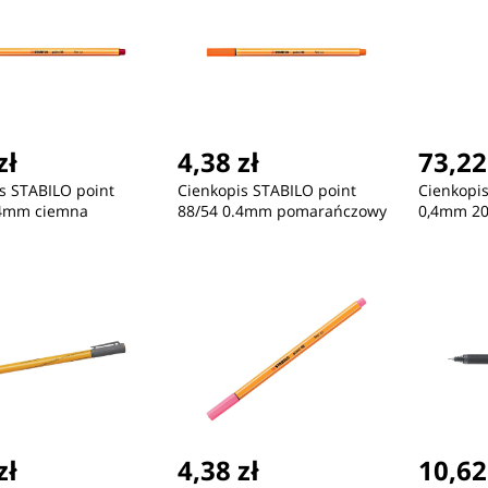
zł
4,38 zł
73,22
s STABILO point
Cienkopis STABILO point
Cienkopi
.4mm ciemna
88/54 0.4mm pomarańczowy
0,4mm 20
ń
zł
4,38 zł
10,62