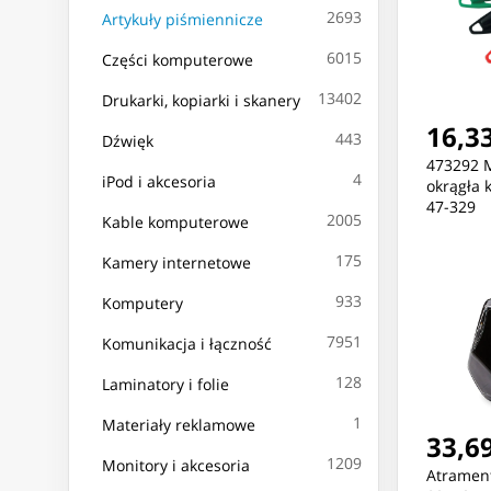
2693
Artykuły piśmiennicze
6015
Części komputerowe
13402
Drukarki, kopiarki i skanery
16,33
443
Dźwięk
473292 M
4
iPod i akcesoria
okrągła 
47-329
2005
Kable komputerowe
175
Kamery internetowe
933
Komputery
7951
Komunikacja i łączność
128
Laminatory i folie
1
Materiały reklamowe
33,69
1209
Monitory i akcesoria
Atramen