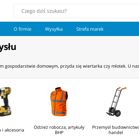
O firmie
Wysyłka
Strefa marek
ysłu
ym gospodarstwie domowym, przyda się wiertarka czy młotek. U nas
Odzież robocza, artykuły
Przemysł budownictw
 i akcesoria
BHP
handel