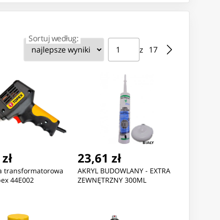
Sortuj według:
Strona ⁨1⁩ z ⁨17⁩
Przejdź do strony
z ⁨17⁩
Nowość
Nowość
,51 zł
42,69 zł
42,69 
 zł
23,61 zł
roConnect Powercord
MicroConnect Powercord
MicroConn
a transformatorowa
AKRYL BUDOWLANY - EXTRA
 IEC Lock+ - C14
C19 IEC Lock - C20
C19 IEC Lo
ex 44E002
ZEWNĘTRZNY 300ML