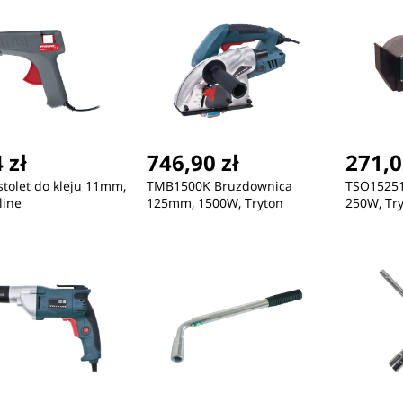
 zł
746,90 zł
271,0
stolet do kleju 11mm,
TMB1500K Bruzdownica
TSO15251 
line
125mm, 1500W, Tryton
250W, Tr