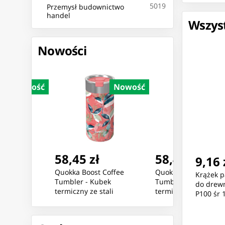
5019
Przemysł budownictwo
handel
Wszyst
Nowości
Nowość
Nowość
Nowoś
58,45 zł
58,45 zł
9,16 
ee
Quokka Boost Coffee
Quokka Boost Coffee
Krążek p
Tumbler - Kubek
Tumbler - Kubek
do drewn
termiczny ze stali
termiczny ze stali
P100 śr 
nierdzewnej z
nierdzewnej z
ml
zaparzaczem 400 ml
zaparzaczem 400 ml
(Exotic Pink)
(Greenstone)