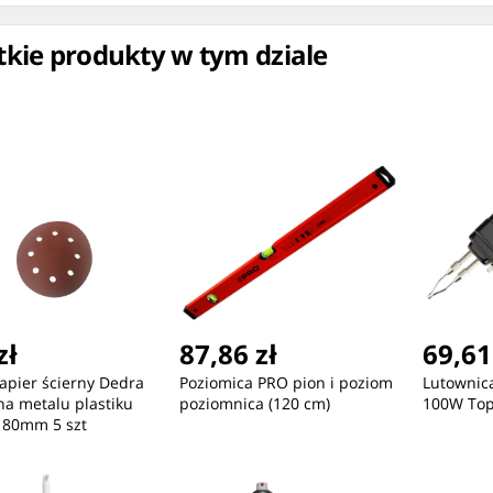
kie produkty w tym dziale
ć
Nowość
Nowość
30,63 zł
43,08 zł
51
zł
87,86 zł
69,61
MicroConnect Powercord
MicroConnect Powercord
Mic
apier ścierny Dedra
Poziomica PRO pion i poziom
Lutownic
C13 IEC Lock - C14
C13 IEC Lock+ - C14
C13
a metalu plastiku
poziomnica (120 cm)
100W Top
180mm 5 szt