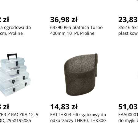
 zł
36,98 zł
23,83
ła ogrodowa do
64390 Piła płatnica Turbo
35516 Sk
0cm, Proline
400mm 10TPI, Proline
plastiko
 zł
14,83 zł
51,03
ER Z RĄCZKĄ 12, 5
EATTHK03 Filtr gąbkowy do
EAA00001
D, 295X195X85
odkurzaczy THK30, THK30G
do myjki 