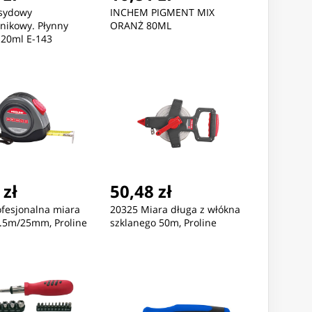
ksydowy
INCHEM PIGMENT MIX
nikowy. Płynny
ORANŻ 80ML
 20ml E-143
 zł
50,48 zł
ofesjonalna miara
20325 Miara długa z włókna
7.5m/25mm, Proline
szklanego 50m, Proline