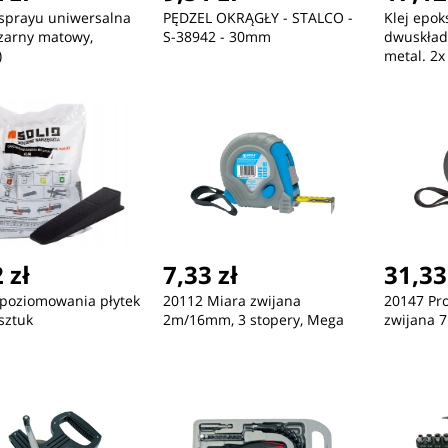
sprayu uniwersalna
PĘDZEL OKRĄGŁY - STALCO -
Klej epo
zarny matowy,
S-38942 - 30mm
dwuskład
)
metal. 2x
 zł
7,33 zł
31,33
 poziomowania płytek
20112 Miara zwijana
20147 Pr
 sztuk
2m/16mm, 3 stopery, Mega
zwijana 