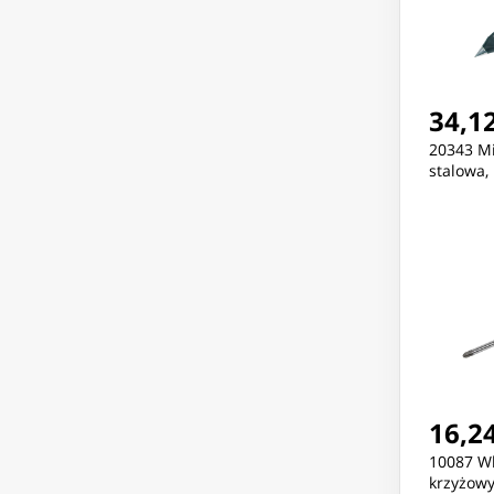
34,12
20343 M
stalowa,
16,24
10087 Wk
krzyżow