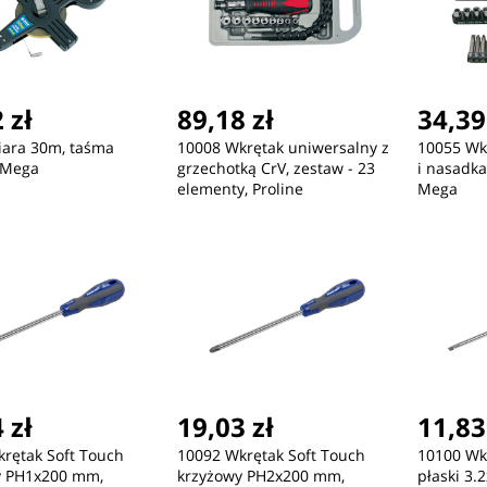
 zł
89,18 zł
34,39
iara 30m, taśma
10008 Wkrętak uniwersalny z
10055 Wk
 Mega
grzechotką CrV, zestaw - 23
i nasadka
elementy, Proline
Mega
 zł
19,03 zł
11,83
rętak Soft Touch
10092 Wkrętak Soft Touch
10100 Wk
y PH1x200 mm,
krzyżowy PH2x200 mm,
płaski 3.