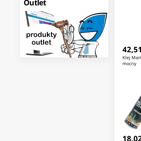
Outlet
42,51
Klej Mam
mocny
18,02