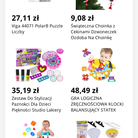
27,11 zł
9,08 zł
Viga 44071 PolarB Puzzle
Świąteczna Choinka z
Liczby
Cekinami Dzwoneczek
Ozdoba Na Choinkę
35,19 zł
48,49 zł
Zestaw Do Stylizacji
GRA LOGICZNA
Paznokci Dla Dzieci
ZRĘCZNOŚCIOWA KLOCKI
Piękności Studio Lakiery
BALANSUJĄCY STATEK
ARKA NOEGO TETRIS
JHTOY-961