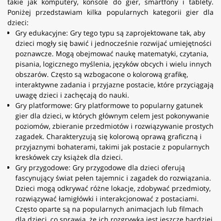
takie jak komputery, konsole do gier, smartfony i tablety.
Poniżej przedstawiam kilka popularnych kategorii gier dla
dzieci:
Gry edukacyjne: Gry tego typu są zaprojektowane tak, aby
dzieci mogły się bawić i jednocześnie rozwijać umiejętności
poznawcze. Mogą obejmować naukę matematyki, czytania,
pisania, logicznego myślenia, języków obcych i wielu innych
obszarów. Często są wzbogacone o kolorową grafikę,
interaktywne zadania i przyjazne postacie, które przyciągają
uwagę dzieci i zachęcają do nauki.
Gry platformowe: Gry platformowe to popularny gatunek
gier dla dzieci, w których głównym celem jest pokonywanie
poziomów, zbieranie przedmiotów i rozwiązywanie prostych
zagadek. Charakteryzują się kolorową oprawą graficzną i
przyjaznymi bohaterami, takimi jak postacie z popularnych
kreskówek czy książek dla dzieci.
Gry przygodowe: Gry przygodowe dla dzieci oferują
fascynujący świat pełen tajemnic i zagadek do rozwiązania.
Dzieci mogą odkrywać różne lokacje, zdobywać przedmioty,
rozwiązywać łamigłówki i interakcjonować z postaciami.
Często oparte są na popularnych animacjach lub filmach
dla dzieci, co sprawia, że ​​ich rozgrywka jest jeszcze bardziej