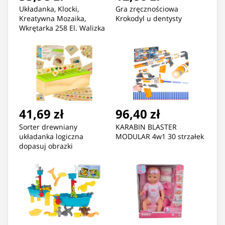
Układanka, Klocki,
Gra zręcznościowa
Kreatywna Mozaika,
Krokodyl u dentysty
Wkrętarka 258 El. Walizka
Na Kółkach Zestaw
Konstrukcyjny
41,69 zł
96,40 zł
Sorter drewniany
KARABIN BLASTER
układanka logiczna
MODULAR 4w1 30 strzałek
dopasuj obrazki