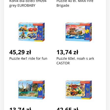
Konik dla dzieci tm094
Puzzle 40 el. MAXI Fire
grey EUROBABY
Brigade
45,29 zł
13,74 zł
Puzzle 4w1 ride for fun
Puzzle 60el. noah s ark
CASTOR
13,74 zł
42,65 zł