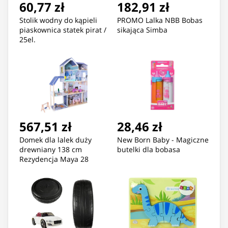
60,77 zł
182,91 zł
Stolik wodny do kąpieli
PROMO Lalka NBB Bobas
piaskownica statek pirat /
sikająca Simba
25el.
567,51 zł
28,46 zł
Domek dla lalek duży
New Born Baby - Magiczne
drewniany 138 cm
butelki dla bobasa
Rezydencja Maya 28
elementow ECOTOYS