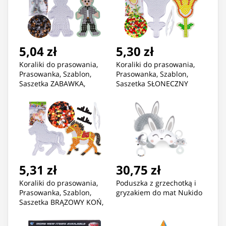
5,04 zł
5,30 zł
Koraliki do prasowania,
Koraliki do prasowania,
Prasowanka, Szablon,
Prasowanka, Szablon,
Saszetka ZABAWKA,
Saszetka SŁONECZNY
LUDZIK, CHŁOPEK, PAJACYK
TULIPAN
5,31 zł
30,75 zł
Koraliki do prasowania,
Poduszka z grzechotką i
Prasowanka, Szablon,
gryzakiem do mat Nukido
Saszetka BRĄZOWY KOŃ,
OSIODŁANY KONIK