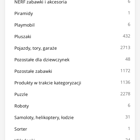
6
NERF zabawki i akcesoria
1
Piramidy
6
Playmobil
432
Pluszaki
2713
Pojazdy, tory, garaże
48
Pozostałe dla dziewczynek
1172
Pozostałe zabawki
1136
Produkty w trakcie kategoryzacji
2278
Puzzle
6
Roboty
31
Samoloty, helikoptery, łodzie
1
Sorter
24