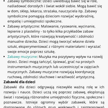
Zabawy symboliczne: Dzieci uwielbiają bawić się w role,
naśladować dorosłych i świat wokół siebie. Mogą bawić się
w dom, sklep, lekarza, strażaka, nauczyciela itp. Zabawy
symboliczne pomagają dzieciom rozwijać wyobraźnię,
empatię i umiejętności społeczne.
Zabawy artystyczne: Malowanie, rysowanie, wycinanie,
lepienie z plasteliny - to tylko kilka przykładów zabaw
artystycznych, które rozwijają kreatywność i zdolności
manualne dziecka. Dzieci mogą tworzyć własne dzieła
sztuki, eksperymentować z różnymi materiałami i wyrażać
swoje emocje poprzez sztukę.
Zabawy muzyczne
: Muzyka ma pozytywny wpływ na rozwój
dzieci. Dzieci mogą tańczyć, śpiewać, grać na prostych
instrumentach muzycznych lub uczestniczyć w zajęciach
muzycznych. Zabawy muzyczne rozwijają koordynację
ruchową, zdolności słuchowe i wrażliwość artystyczną.
Zabawki dla dzieci
Zabawki dla dzieci odgrywają niezwykle ważną rolę w ich
rozwoju i nauce. Dzieci uczą się poprzez zabawę, eksplorują
świat i rozwijają różnorodne umiejętności fizyczne, społeczne i
poznawcze. Istnieje ogromny wybór zabawek, które są
dostosowane do różnych grup wiekowych i zainteresowań