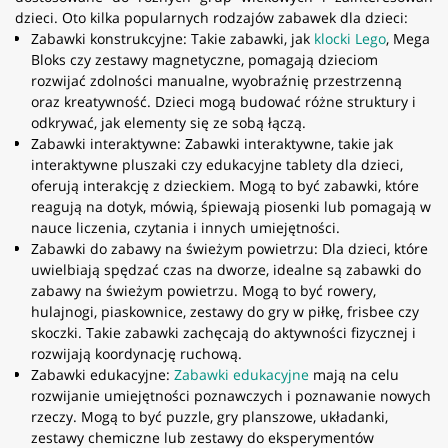
dzieci. Oto kilka popularnych rodzajów zabawek dla dzieci:
Zabawki konstrukcyjne: Takie zabawki, jak
klocki Lego
, Mega
Bloks czy zestawy magnetyczne, pomagają dzieciom
rozwijać zdolności manualne, wyobraźnię przestrzenną
oraz kreatywność. Dzieci mogą budować różne struktury i
odkrywać, jak elementy się ze sobą łączą.
Zabawki interaktywne: Zabawki interaktywne, takie jak
interaktywne pluszaki czy edukacyjne tablety dla dzieci,
oferują interakcję z dzieckiem. Mogą to być zabawki, które
reagują na dotyk, mówią, śpiewają piosenki lub pomagają w
nauce liczenia, czytania i innych umiejętności.
Zabawki do zabawy na świeżym powietrzu: Dla dzieci, które
uwielbiają spędzać czas na dworze, idealne są zabawki do
zabawy na świeżym powietrzu. Mogą to być rowery,
hulajnogi, piaskownice, zestawy do gry w piłkę, frisbee czy
skoczki. Takie zabawki zachęcają do aktywności fizycznej i
rozwijają koordynację ruchową.
Zabawki edukacyjne:
Zabawki edukacyjne
mają na celu
rozwijanie umiejętności poznawczych i poznawanie nowych
rzeczy. Mogą to być puzzle, gry planszowe, układanki,
zestawy chemiczne lub zestawy do eksperymentów