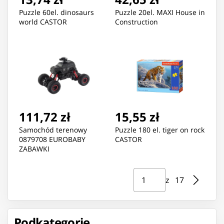
Puzzle 60el. dinosaurs
Puzzle 20el. MAXI House in
world CASTOR
Construction
111,72 zł
15,55 zł
Samochód terenowy
Puzzle 180 el. tiger on rock
0879708 EUROBABY
CASTOR
ZABAWKI
Strona ⁨1⁩ z ⁨17⁩
Przejdź do strony
z ⁨17⁩
Podkategorie