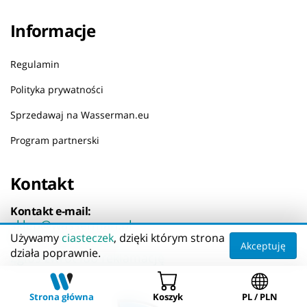
Informacje
Regulamin
Polityka prywatności
Sprzedawaj na Wasserman.eu
Program partnerski
Kontakt
Kontakt e-mail:
sklep@wasserman.pl
Używamy
ciasteczek
, dzięki którym strona
Reklamacje i zwroty:
Akceptuję
działa poprawnie.
Zgłoś zwrot lub reklamację
Strona główna
Koszyk
PL / PLN