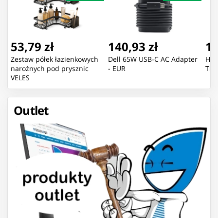
53,79 zł
140,93 zł
11
Zestaw półek łazienkowych
Dell 65W USB-C AC Adapter
Hon
narożnych pod prysznic
- EUR
The
VELES
Outlet