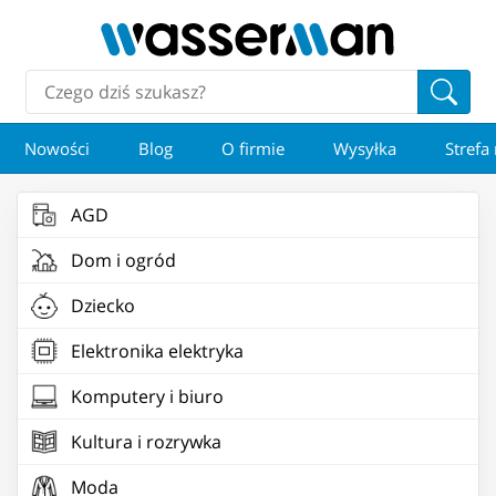
Nowości
Blog
O firmie
Wysyłka
Strefa
AGD
Dom i ogród
Dziecko
Elektronika elektryka
Komputery i biuro
Kultura i rozrywka
Moda