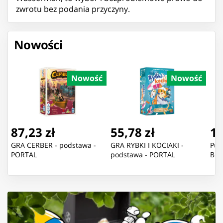
zwrotu bez podania przyczyny.
Nowości
Nowość
Nowość
87,23 zł
55,78 zł
11
GRA CERBER - podstawa -
GRA RYBKI I KOCIAKI -
Puz
PORTAL
podstawa - PORTAL
Blu