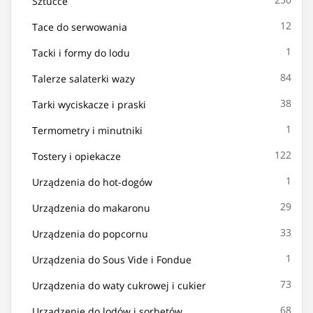
Sztućce
12
Tace do serwowania
1
Tacki i formy do lodu
84
Talerze salaterki wazy
38
Tarki wyciskacze i praski
1
Termometry i minutniki
122
Tostery i opiekacze
1
Urządzenia do hot-dogów
29
Urządzenia do makaronu
33
Urządzenia do popcornu
1
Urządzenia do Sous Vide i Fondue
73
Urządzenia do waty cukrowej i cukier
68
Urządzenie do lodów i sorbetów