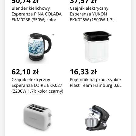
50,74 zł
37,57 zł
Blender kielichowy
Czajnik elektryczny
Esperanza PINA COLADA
Esperanza YUKON
EKM023E (350W; kolor
EKK025W (1500W 1.7l;
biały)
kolor biały)
62,10 zł
16,33 zł
Czajnik elektryczny
Pojemnik na prod. sypkie
Esperanza LOIRE EKK027
Plast Team Hamburg 0,6L
(2200W 1.7l; kolor czarny)