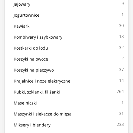
9
Jajowary
1
Jogurtownice
30
Kawiarki
13
Kombiwary i szybkowary
32
Kostkarki do lodu
2
Koszyki na owoce
37
Koszyki na pieczywo
14
Krajalnice i noże elektryczne
764
Kubki, szklanki, filiżanki
1
Maselniczki
31
Maszynki i siekacze do mięsa
233
Miksery i blendery