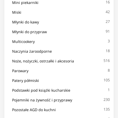
16
Mini piekarniki
42
Miski
27
Młynki do kawy
91
Młynki do przypraw
3
Multicookery
18
Naczynia żaroodporne
516
Noże, nożyczki, ostrzałki i akcesoria
8
Parowary
105
Patery półmiski
1
Podstawki pod książki kucharskie
230
Pojemniki na żywność i przyprawy
135
Pozostałe AGD do kuchni