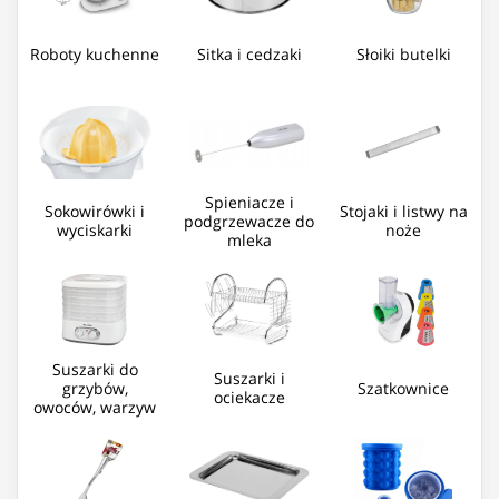
Roboty kuchenne
Sitka i cedzaki
Słoiki butelki
Spieniacze i
Sokowirówki i
Stojaki i listwy na
podgrzewacze do
wyciskarki
noże
mleka
Suszarki do
Suszarki i
grzybów,
Szatkownice
ociekacze
owoców, warzyw