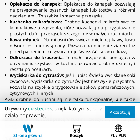
Opiekacze do kanapek:
Opiekacze do kanapek pozwalają
na przygotowanie pysznych kanapek lub tostów z różnymi
nadzieniami. To szybka i smaczna przekąska.
Kuchenka mikrofalowa:
Drobne kuchenki mikrofalowe to
kompaktowe urządzenia, które pozwalają na przygotowanie
prostych dań i przekąsek, szczególnie w małych kuchniach.
Kawa młynek:
Dla miłośników świeżo mielonej kawy, kawa
młynek jest niezastąpiony. Pozwala na mielenie ziaren tuż
przed parzeniem, co gwarantuje świeżość i aromat kawy.
Odkurzacz do kruszenia:
Te małe urządzenia pomagają w
utrzymaniu czystości w kuchni, usuwając drobne okruchy i
resztki po posiłkach.
Wyciskarka do cytrusów:
Jeśli lubisz świeżo wyciskane soki
owocowe, wyciskarka do cytrusów jest niezwykle przydatna.
Pozwala na szybkie przygotowanie soków pomarańczowych,
cytrynowych i innych.
AGD drobne do kuchni są nie tylko funkcjonalne, ale także
pozwalają zaoszczędzić czas i energię podczas codziennego
Używamy
ciasteczek
, dzięki którym strona
Akceptuję
gotowania. Wybierając odpowiednie urządzenia, możesz
działa poprawnie.
znacznie ułatwić sobie pracę w kuchni i cieszyć się smacznymi
posiłkami.
Strona główna
Koszyk
PL / PLN
Talerze i sztućce