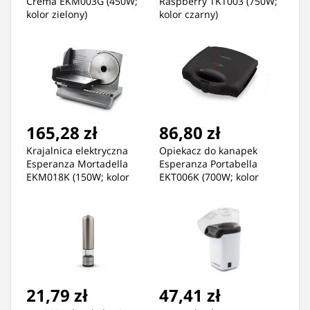
Crema EKM003G (450W;
Raspberry TKT003 (750W;
kolor zielony)
kolor czarny)
165,28 zł
86,80 zł
Krajalnica elektryczna
Opiekacz do kanapek
Esperanza Mortadella
Esperanza Portabella
EKM018K (150W; kolor
EKT006K (700W; kolor
srebrny)
czarny)
21,79 zł
47,41 zł