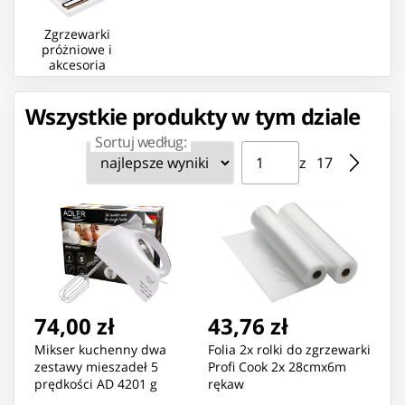
Zgrzewarki
próżniowe i
akcesoria
Wszystkie produkty w tym dziale
Sortuj według:
Strona ⁨1⁩ z ⁨17⁩
Przejdź do strony
z ⁨17⁩
74,00 zł
43,76 zł
Mikser kuchenny dwa
Folia 2x rolki do zgrzewarki
zestawy mieszadeł 5
Profi Cook 2x 28cmx6m
prędkości AD 4201 g
rękaw