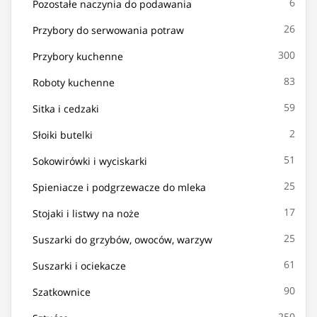
6
Pozostałe naczynia do podawania
26
Przybory do serwowania potraw
300
Przybory kuchenne
83
Roboty kuchenne
59
Sitka i cedzaki
2
Słoiki butelki
51
Sokowirówki i wyciskarki
25
Spieniacze i podgrzewacze do mleka
17
Stojaki i listwy na noże
25
Suszarki do grzybów, owoców, warzyw
61
Suszarki i ociekacze
90
Szatkownice
250