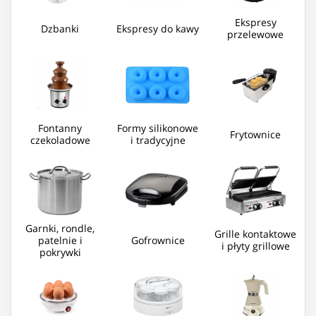
Ekspresy
Dzbanki
Ekspresy do kawy
przelewowe
Fontanny
Formy silikonowe
Frytownice
czekoladowe
i tradycyjne
Garnki, rondle,
Grille kontaktowe
patelnie i
Gofrownice
i płyty grillowe
pokrywki