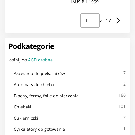
HAUS BH-1999
Strona ⁨1⁩ z ⁨17⁩
Przejdź do strony
z ⁨17⁩
Podkategorie
cofnij do
AGD drobne
7
Akcesoria do piekarników
2
Automaty do chleba
160
Blachy, formy, folie do pieczenia
101
Chlebaki
7
Cukierniczki
1
Cyrkulatory do gotowania