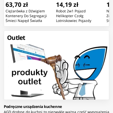
63,70 zł
14,19 zł
16
Ciężarówka z Dźwigiem
Robot 2w1 Pojazd
Now
Kontenery Do Segregacji
Helikopter Czołg
Zda
Śmieci Napęd Światła
Lotniskowiec Pojazdy
Sta
Dźwięk
Bojowe Mix
Pom
Outlet
Podręczne urządzenia kuchenne
AGD drobne do kuchni to niezwykle ważna część wyposażenia