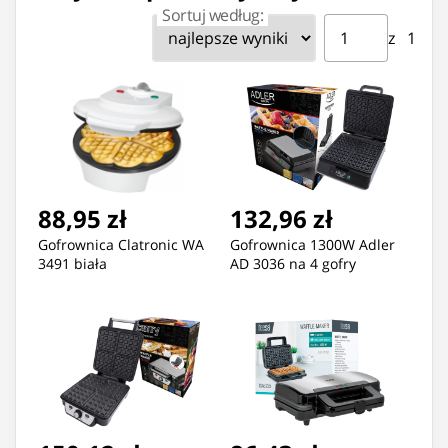
Sortuj według:
Strona ⁨1⁩ z ⁨1⁩
Przejdź do strony
z ⁨1⁩
88,95 zł
132,96 zł
Gofrownica Clatronic WA
Gofrownica 1300W Adler
3491 biała
AD 3036 na 4 gofry