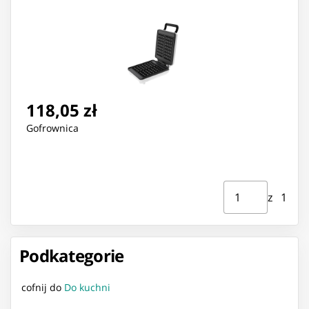
nieprzywierająca
118,05 zł
Gofrownica
Strona ⁨1⁩ z ⁨1⁩
Przejdź do strony
z ⁨1⁩
Podkategorie
cofnij do
Do kuchni