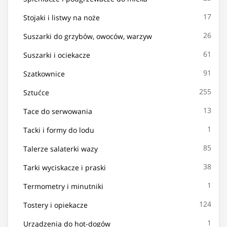
17
Stojaki i listwy na noże
26
Suszarki do grzybów, owoców, warzyw
61
Suszarki i ociekacze
91
Szatkownice
255
Sztućce
13
Tace do serwowania
1
Tacki i formy do lodu
85
Talerze salaterki wazy
38
Tarki wyciskacze i praski
1
Termometry i minutniki
124
Tostery i opiekacze
1
Urządzenia do hot-dogów