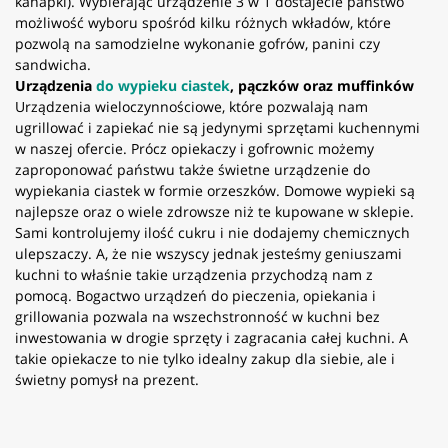
kanapki). Wybierając urządzenie 3 w 1 dostajecie państwo
możliwość wyboru spośród kilku różnych wkładów, które
pozwolą na samodzielne wykonanie gofrów, panini czy
sandwicha.
Urządzenia
do wypieku ciastek
, pączków oraz muffinków
Urządzenia wieloczynnościowe, które pozwalają nam
ugrillować i zapiekać nie są jedynymi sprzętami kuchennymi
w naszej ofercie. Prócz opiekaczy i gofrownic możemy
zaproponować państwu także świetne urządzenie do
wypiekania ciastek w formie orzeszków. Domowe wypieki są
najlepsze oraz o wiele zdrowsze niż te kupowane w sklepie.
Sami kontrolujemy ilość cukru i nie dodajemy chemicznych
ulepszaczy. A, że nie wszyscy jednak jesteśmy geniuszami
kuchni to właśnie takie urządzenia przychodzą nam z
pomocą. Bogactwo urządzeń do pieczenia, opiekania i
grillowania pozwala na wszechstronność w kuchni bez
inwestowania w drogie sprzęty i zagracania całej kuchni. A
takie opiekacze to nie tylko idealny zakup dla siebie, ale i
świetny pomysł na prezent.