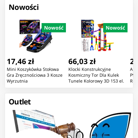
Nowości
Nowość
Nowość
17,46 zł
66,03 zł
22
Mini Koszykówka Stołowa
Klocki Konstrukcyjne
Aut
Gra Zręcznościowa 3 Kosze
Kosmiczny Tor Dla Kulek
P91
Wyrzutnia
Tunele Kolorowy 3D 153 el.
Róż
Outlet