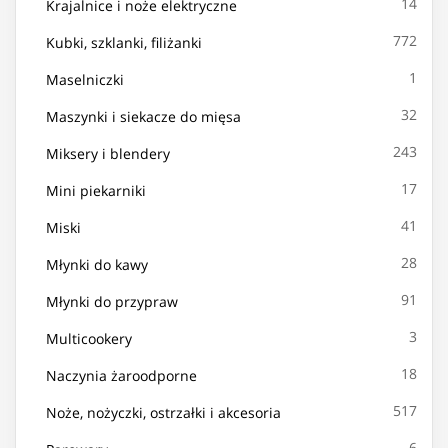
14
Krajalnice i noże elektryczne
772
Kubki, szklanki, filiżanki
1
Maselniczki
32
Maszynki i siekacze do mięsa
243
Miksery i blendery
17
Mini piekarniki
41
Miski
28
Młynki do kawy
91
Młynki do przypraw
3
Multicookery
18
Naczynia żaroodporne
517
Noże, nożyczki, ostrzałki i akcesoria
6