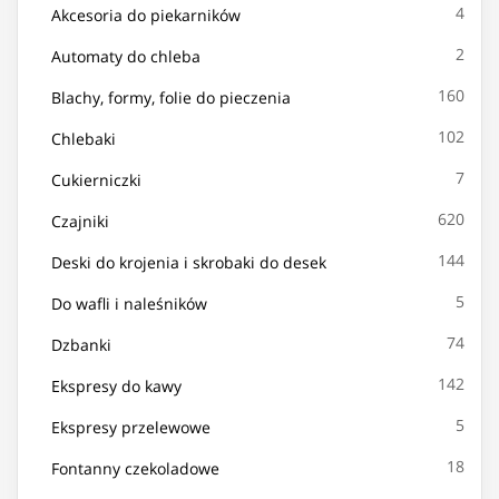
4
Akcesoria do piekarników
2
Automaty do chleba
160
Blachy, formy, folie do pieczenia
102
Chlebaki
7
Cukierniczki
620
Czajniki
144
Deski do krojenia i skrobaki do desek
5
Do wafli i naleśników
74
Dzbanki
142
Ekspresy do kawy
5
Ekspresy przelewowe
18
Fontanny czekoladowe