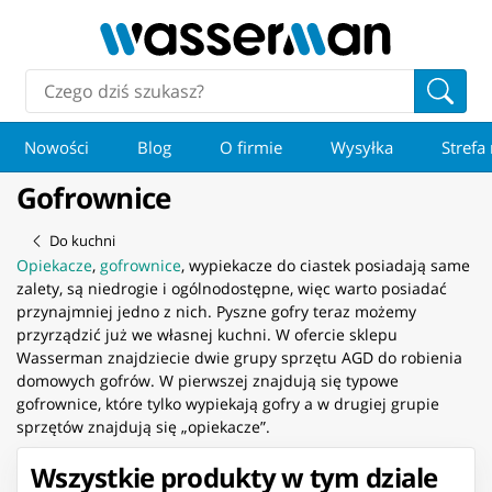
Nowości
Blog
O firmie
Wysyłka
Strefa
Gofrownice
Do kuchni
Opiekacze
,
gofrownice
, wypiekacze do ciastek posiadają same
zalety, są niedrogie i ogólnodostępne, więc warto posiadać
przynajmniej jedno z nich. Pyszne gofry teraz możemy
przyrządzić już we własnej kuchni. W ofercie sklepu
Wasserman znajdziecie dwie grupy sprzętu AGD do robienia
domowych gofrów. W pierwszej znajdują się typowe
gofrownice, które tylko wypiekają gofry a w drugiej grupie
sprzętów znajdują się „opiekacze”.
Wszystkie produkty w tym dziale