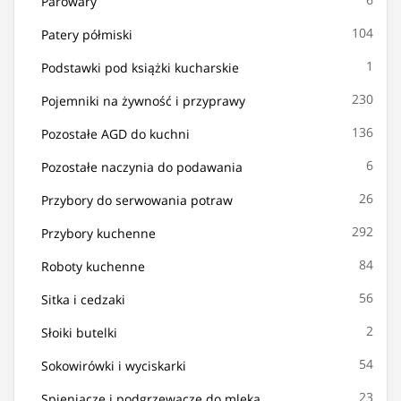
Parowary
104
Patery półmiski
1
Podstawki pod książki kucharskie
230
Pojemniki na żywność i przyprawy
136
Pozostałe AGD do kuchni
6
Pozostałe naczynia do podawania
26
Przybory do serwowania potraw
292
Przybory kuchenne
84
Roboty kuchenne
56
Sitka i cedzaki
2
Słoiki butelki
54
Sokowirówki i wyciskarki
23
Spieniacze i podgrzewacze do mleka