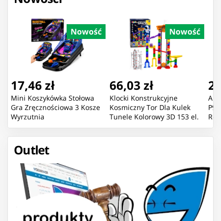
Nowość
Nowość
17,46 zł
66,03 zł
22
Mini Koszykówka Stołowa
Klocki Konstrukcyjne
Aut
Gra Zręcznościowa 3 Kosze
Kosmiczny Tor Dla Kulek
P91
Wyrzutnia
Tunele Kolorowy 3D 153 el.
Róż
Outlet