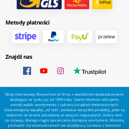
Metody płatności
przelew
Znajdź nas
Sklep internetowy Wasserman to firma z wieloletnim doświadczeniem,
działająca na rynku już od 1996 roku. Swoim klientom oferujemy
szeroki wybór asortymentu z zakresu urządzeń elektronicznych.
Gwarantujemy wysyłkę „od ręki”, ponieważ wszystkie produkty, jakie są
widoczne na stronie posiadamy w naszych magazynach. Zależy nam
na rozwoju, dlatego ciągle poszerzamy dostępny asortyment. Możemy
pochwalić się doświadczeniem we współpracy zarówno z klientami