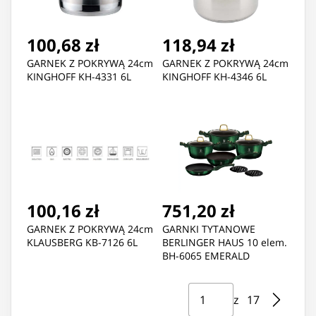
100,68 zł
118,94 zł
GARNEK Z POKRYWĄ 24cm
GARNEK Z POKRYWĄ 24cm
KINGHOFF KH-4331 6L
KINGHOFF KH-4346 6L
100,16 zł
751,20 zł
GARNEK Z POKRYWĄ 24cm
GARNKI TYTANOWE
KLAUSBERG KB-7126 6L
BERLINGER HAUS 10 elem.
BH-6065 EMERALD
Strona ⁨1⁩ z ⁨17⁩
Przejdź do strony
z ⁨17⁩