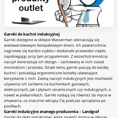
Garnki do kuchni indukcyjnej
Garnki dostępne w sklepie Wasserman odznaczają się
wielowarstwowym kompaktowym dnem. Ich powierzchnia
nagrzewa się bardzo szybko i doskonale przewodzi ciepło,
zapobiegając przy tym przypaleniom. Z wszechstronnością
naczyń kontrastuje ich design – zachowany w nich został
minimalizm i prostota. Dzięki temu garnki pasują do każdej
kuchni i posiadają ergonomiczne kształty ułatwiające
korzystanie z nich. Zaletą naczyń indukcyjnych jest możliwość
używania ich zarówno na kuchenkach gazowych,
elektrycznych, jak i płytach ceramicznych czy indukcyjnych, a
nawet w piekarnikach. Garnki nadają się również do mycia w
zmywarce, co znacznie odciąży Cię podczas sprzątania po
posiłkach.
Garnki indukcyjne znanego producenta – Landgraf
Garnki do płyty indukcyjnej, które znaleźć można w ofercie