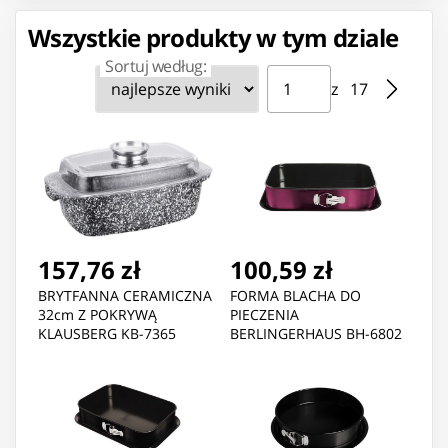
Wszystkie produkty w tym dziale
Sortuj według:
Strona ⁨1⁩ z ⁨17⁩
Przejdź do strony
z ⁨17⁩
157,76 zł
100,59 zł
BRYTFANNA CERAMICZNA
FORMA BLACHA DO
32cm Z POKRYWĄ
PIECZENIA
KLAUSBERG KB-7365
BERLINGERHAUS BH-6802