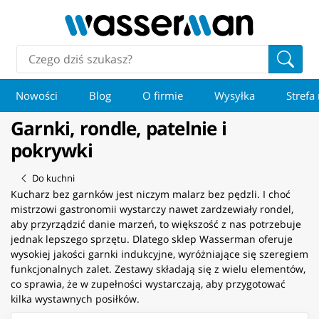
Nowości
Blog
O firmie
Wysyłka
Strefa
Garnki, rondle, patelnie i
pokrywki
Do kuchni
Kucharz bez garnków jest niczym malarz bez pędzli. I choć
mistrzowi gastronomii wystarczy nawet zardzewiały rondel,
aby przyrządzić danie marzeń, to większość z nas potrzebuje
jednak lepszego sprzętu. Dlatego sklep Wasserman oferuje
wysokiej jakości garnki indukcyjne, wyróżniające się szeregiem
funkcjonalnych zalet. Zestawy składają się z wielu elementów,
co sprawia, że w zupełności wystarczają, aby przygotować
kilka wystawnych posiłków.