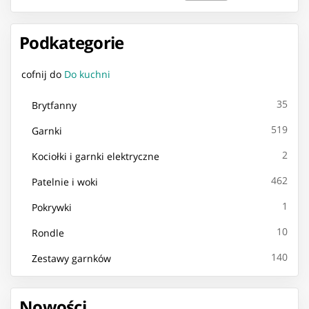
Podkategorie
cofnij do
Do kuchni
35
Brytfanny
519
Garnki
2
Kociołki i garnki elektryczne
462
Patelnie i woki
1
Pokrywki
10
Rondle
140
Zestawy garnków
Nowości