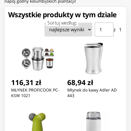
napój godny kolumbijskich plantacji!
Wszystkie produkty w tym dziale
Sortuj według:
Strona ⁨1⁩ z ⁨1⁩
Przejdź do strony
z ⁨1⁩
116,31 zł
68,94 zł
MŁYNEK PROFICOOK PC-
Młynek do kawy Adler AD
KSW 1021
443