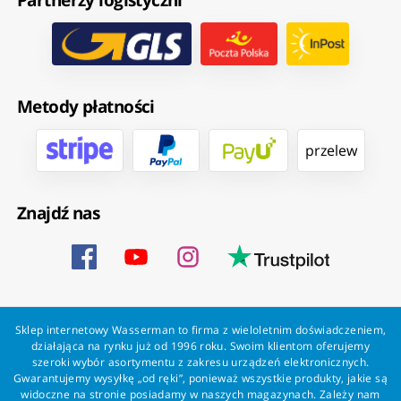
Metody płatności
przelew
Znajdź nas
Sklep internetowy Wasserman to firma z wieloletnim doświadczeniem,
działająca na rynku już od 1996 roku. Swoim klientom oferujemy
szeroki wybór asortymentu z zakresu urządzeń elektronicznych.
Gwarantujemy wysyłkę „od ręki”, ponieważ wszystkie produkty, jakie są
widoczne na stronie posiadamy w naszych magazynach. Zależy nam