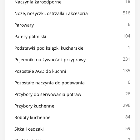
18
Naczynia żaroodporne
516
Noże, nożyczki, ostrzałki i akcesoria
6
Parowary
104
Patery półmiski
1
Podstawki pod książki kucharskie
231
Pojemniki na żywność i przyprawy
135
Pozostałe AGD do kuchni
6
Pozostałe naczynia do podawania
26
Przybory do serwowania potraw
296
Przybory kuchenne
84
Roboty kuchenne
59
Sitka i cedzaki
2