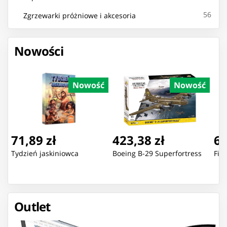
56
Zgrzewarki próżniowe i akcesoria
Nowości
Nowość
Nowość
71,89 zł
423,38 zł
69
Tydzień jaskiniowca
Boeing B-29 Superfortress
Fig
Outlet