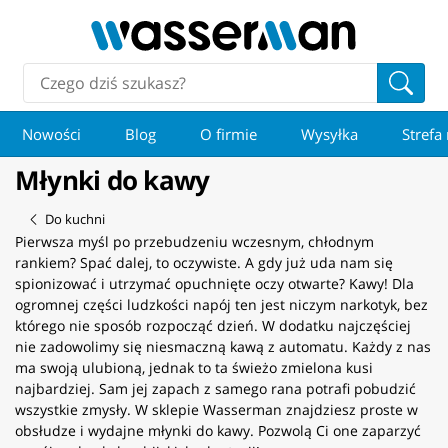
Nowości
Blog
O firmie
Wysyłka
Strefa
Młynki do kawy
Do kuchni
Pierwsza myśl po przebudzeniu wczesnym, chłodnym
rankiem? Spać dalej, to oczywiste. A gdy już uda nam się
spionizować i utrzymać opuchnięte oczy otwarte? Kawy! Dla
ogromnej części ludzkości napój ten jest niczym narkotyk, bez
którego nie sposób rozpocząć dzień. W dodatku najczęściej
nie zadowolimy się niesmaczną kawą z automatu. Każdy z nas
ma swoją ulubioną, jednak to ta świeżo zmielona kusi
najbardziej. Sam jej zapach z samego rana potrafi pobudzić
wszystkie zmysły. W sklepie Wasserman znajdziesz proste w
obsłudze i wydajne młynki do kawy. Pozwolą Ci one zaparzyć