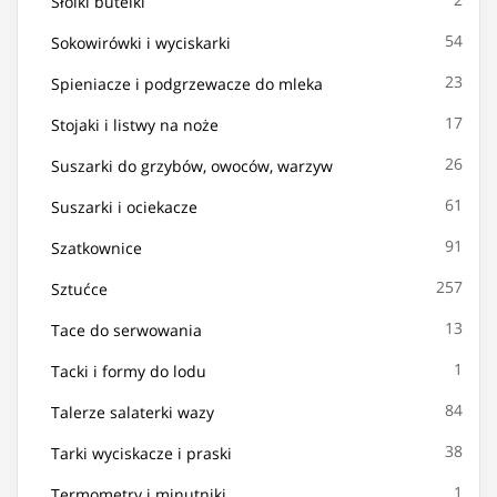
Słoiki butelki
54
Sokowirówki i wyciskarki
23
Spieniacze i podgrzewacze do mleka
17
Stojaki i listwy na noże
26
Suszarki do grzybów, owoców, warzyw
61
Suszarki i ociekacze
91
Szatkownice
257
Sztućce
13
Tace do serwowania
1
Tacki i formy do lodu
84
Talerze salaterki wazy
38
Tarki wyciskacze i praski
1
Termometry i minutniki