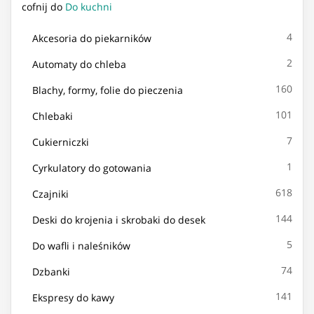
cofnij do
Do kuchni
4
Akcesoria do piekarników
2
Automaty do chleba
160
Blachy, formy, folie do pieczenia
101
Chlebaki
7
Cukierniczki
1
Cyrkulatory do gotowania
618
Czajniki
144
Deski do krojenia i skrobaki do desek
5
Do wafli i naleśników
74
Dzbanki
141
Ekspresy do kawy