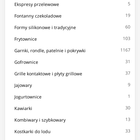
5
Ekspresy przelewowe
19
Fontanny czekoladowe
60
Formy silikonowe i tradycyjne
103
Frytownice
1167
Garnki, rondle, patelnie i pokrywki
31
Gofrownice
37
Grille kontaktowe i płyty grillowe
9
Jajowary
1
Jogurtownice
30
Kawiarki
13
Kombiwary i szybkowary
33
Kostkarki do lodu