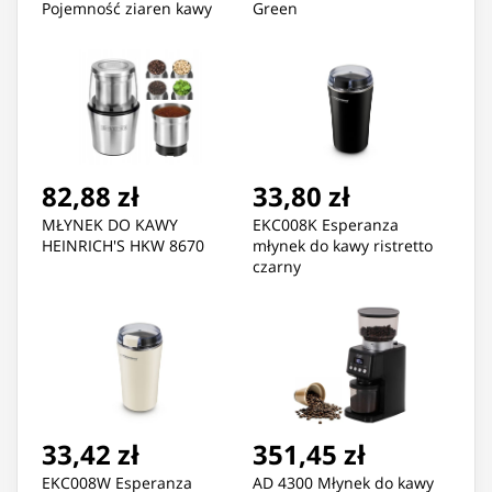
Pojemność ziaren kawy
Green
120 g | Liczba filiżanek: 12
szt. | Stal nierdzewna
82,88 zł
33,80 zł
MŁYNEK DO KAWY
EKC008K Esperanza
HEINRICH'S HKW 8670
młynek do kawy ristretto
czarny
33,42 zł
351,45 zł
EKC008W Esperanza
AD 4300 Młynek do kawy