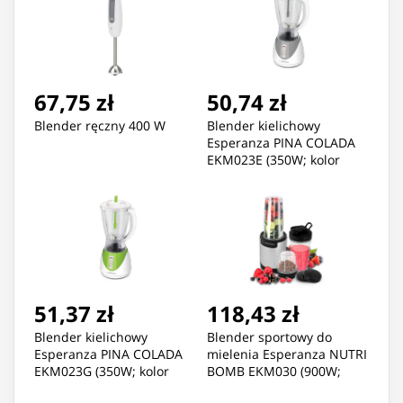
67,75 zł
50,74 zł
Blender ręczny 400 W
Blender kielichowy
Esperanza PINA COLADA
EKM023E (350W; kolor
biały)
51,37 zł
118,43 zł
Blender kielichowy
Blender sportowy do
Esperanza PINA COLADA
mielenia Esperanza NUTRI
EKM023G (350W; kolor
BOMB EKM030 (900W;
biały)
kolor czarno-srebrny)