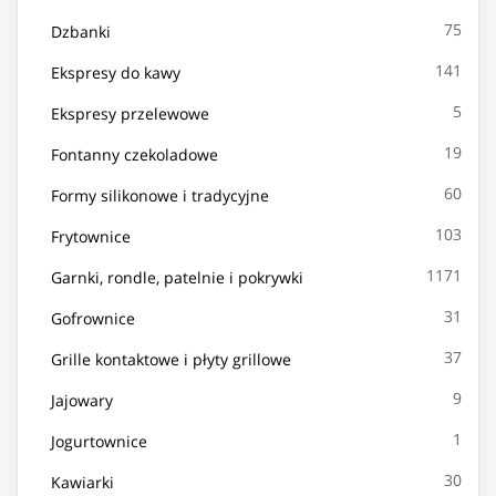
75
Dzbanki
141
Ekspresy do kawy
5
Ekspresy przelewowe
19
Fontanny czekoladowe
60
Formy silikonowe i tradycyjne
103
Frytownice
1171
Garnki, rondle, patelnie i pokrywki
31
Gofrownice
37
Grille kontaktowe i płyty grillowe
9
Jajowary
1
Jogurtownice
30
Kawiarki