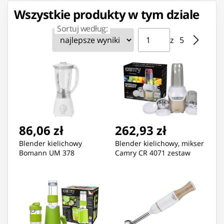
Wszystkie produkty w tym dziale
Sortuj według:
Strona ⁨1⁩ z ⁨5⁩
Przejdź do strony
z ⁨5⁩
86,06 zł
262,93 zł
Blender kielichowy
Blender kielichowy, mikser
Bomann UM 378
Camry CR 4071 zestaw