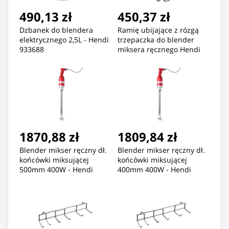
490,13 zł
450,37 zł
Dzbanek do blendera
Ramię ubijające z rózgą
elektrycznego 2,5L - Hendi
trzepaczka do blender
933688
miksera ręcznego Hendi
Kitchen Line 160 - Hendi
222164
1870,88 zł
1809,84 zł
Blender mikser ręczny dł.
Blender mikser ręczny dł.
końcówki miksującej
końcówki miksującej
500mm 400W - Hendi
400mm 400W - Hendi
224359
224397