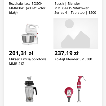
Rozdrabniacz BOSCH
Bosch | Blender |
MMR08A1 (400W; kolor
MMB6141S VitaPower
biały)
Series 4 | Tabletop | 1200
W | Jar material Tritan |
Jar capacity 1.5 L | Silver
201,31 zł
237,19 zł
Mikser z misą obrotową
Koktajl blender SM3380
MMR-21Z