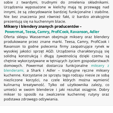
sobie z twardymi, trudnymi do zmielenia składnikami.
Urządzenia wyposażone w kielichy mają tę przewagę nad
innymi, że są zdecydowanie bardziej funkcjonalne i stabilne.
Nie bez znaczenia jest również fakt, iż bardzo atrakcyjnie
prezentują się na kuchennym blacie.
Miksery i blendery znanych producentów –
Powermat
,
Teesa
,
Camry
,
ProfiCook,
Ravanson
,
Adler
Oferta sklepu Wasserman obejmuje miksery oraz blendery
produkowane przez znane marki. Teesa, Camry, ProfiCook i
Ravanson to godne polecenia firmy zaopatrujące rynek w
wysokiej jakości sprzęt AGD. Urządzenia charakteryzują się
solidną konstrukcją i długą żywotnością dzięki czemu są
chętnie wykorzystywane w tętniących życiem gospodarstwach
domowych. Powermat dostarcza funkcjonalne
miksery z
blenderami,
a Shark i Adler – tradycyjne ręczne miksery
kuchenne. Korzystanie ze sprzętu tego rodzaju niesie ze sobą
niezliczone korzyści, na czele których można wymienić
kulinarną kreatywność. Tylko od użytkownika zależy, co
umieści w swoim blenderze i jaki rezultat osiągnie. Dobry
mikser to sposób na zwalczenie kuchennej rutyny oraz
podstawa zdrowego odżywiania.