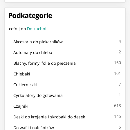
Podkategorie
cofnij do
Do kuchni
4
Akcesoria do piekarników
2
Automaty do chleba
160
Blachy, formy, folie do pieczenia
101
Chlebaki
7
Cukierniczki
1
Cyrkulatory do gotowania
618
Czajniki
145
Deski do krojenia i skrobaki do desek
5
Do wafli i naleśników