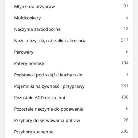
91
Młynki do przypraw
3
Multicookery
18
Naczynia żaroodporne
517
Noże, nożyczki, ostrzałki i akcesoria
6
Parowary
104
Patery półmiski
1
Podstawki pod książki kucharskie
231
Pojemniki na żywność i przyprawy
136
Pozostałe AGD do kuchni
6
Pozostałe naczynia do podawania
26
Przybory do serwowania potraw
295
Przybory kuchenne