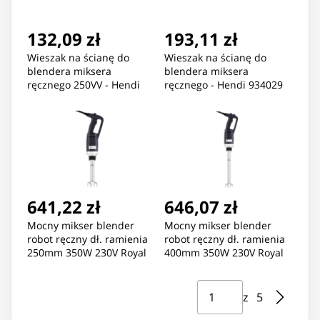
132,09 zł
193,11 zł
Wieszak na ścianę do
Wieszak na ścianę do
blendera miksera
blendera miksera
ręcznego 250VV - Hendi
ręcznego - Hendi 934029
934012
641,22 zł
646,07 zł
Mocny mikser blender
Mocny mikser blender
robot ręczny dł. ramienia
robot ręczny dł. ramienia
250mm 350W 230V Royal
400mm 350W 230V Royal
Catering
Catering
Strona ⁨1⁩ z ⁨5⁩
Przejdź do strony
z ⁨5⁩