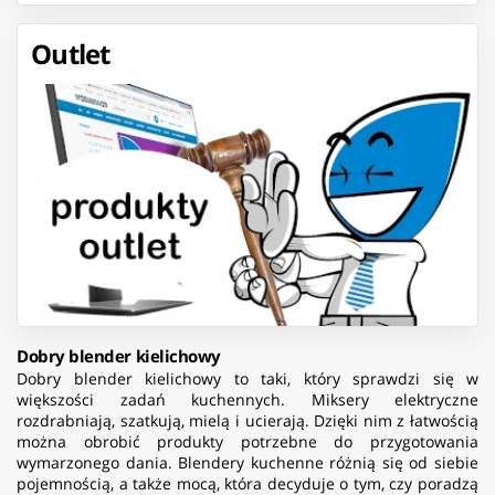
7430U/16GB/512GB PCIe
SSD/TPM 2.0/2Y D2D/No OS
Outlet
Dobry blender kielichowy
Dobry blender kielichowy to taki, który sprawdzi się w
większości zadań kuchennych. Miksery elektryczne
rozdrabniają, szatkują, mielą i ucierają. Dzięki nim z łatwością
można obrobić produkty potrzebne do przygotowania
wymarzonego dania. Blendery kuchenne różnią się od siebie
pojemnością, a także mocą, która decyduje o tym, czy poradzą