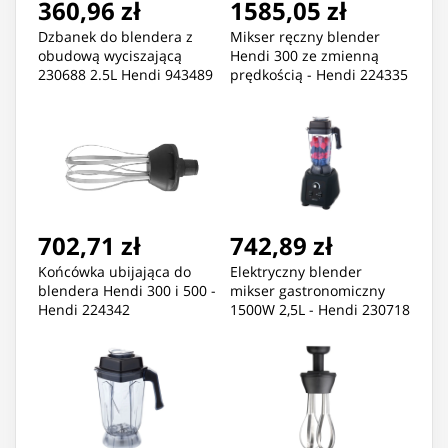
360,96 zł
1585,05 zł
Dzbanek do blendera z
Mikser ręczny blender
obudową wyciszającą
Hendi 300 ze zmienną
230688 2.5L Hendi 943489
prędkością - Hendi 224335
702,71 zł
742,89 zł
Końcówka ubijająca do
Elektryczny blender
blendera Hendi 300 i 500 -
mikser gastronomiczny
Hendi 224342
1500W 2,5L - Hendi 230718