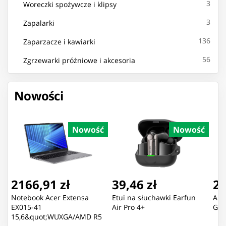
3
Woreczki spożywcze i klipsy
3
Zapalarki
136
Zaparzacze i kawiarki
56
Zgrzewarki próżniowe i akcesoria
Nowości
Nowość
Nowość
2166,91 zł
39,46 zł
28
Notebook Acer Extensa
Etui na słuchawki Earfun
Aka
EX015-41
Air Pro 4+
Gło
15,6&quot;WUXGA/AMD R5