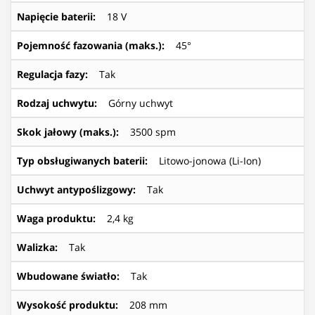
Napięcie baterii
:
18 V
Pojemność fazowania (maks.)
:
45°
Regulacja fazy
:
Tak
Rodzaj uchwytu
:
Górny uchwyt
Skok jałowy (maks.)
:
3500 spm
Typ obsługiwanych baterii
:
Litowo-jonowa (Li-Ion)
Uchwyt antypoślizgowy
:
Tak
Waga produktu
:
2,4 kg
Walizka
:
Tak
Wbudowane światło
:
Tak
Wysokość produktu
:
208 mm