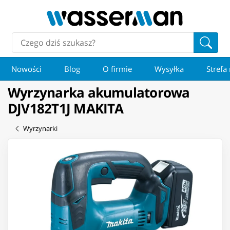
Nowości
Blog
O firmie
Wysyłka
Strefa
Wyrzynarka akumulatorowa
DJV182T1J MAKITA
Wyrzynarki