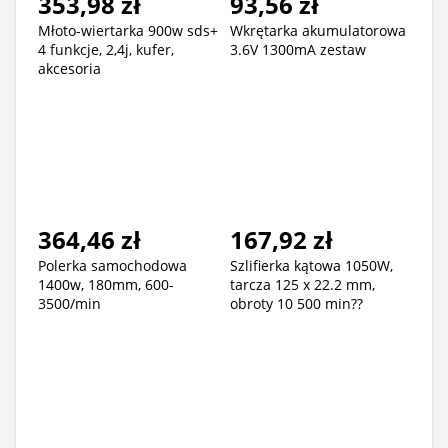
353,98 zł
93,56 zł
Młoto-wiertarka 900w sds+
Wkrętarka akumulatorowa
4 funkcje, 2,4j, kufer,
3.6V 1300mA zestaw
akcesoria
364,46 zł
167,92 zł
Polerka samochodowa
Szlifierka kątowa 1050W,
1400w, 180mm, 600-
tarcza 125 x 22.2 mm,
3500/min
obroty 10 500 min??