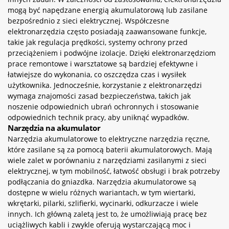
mogą być napędzane energią akumulatorową lub zasilane
bezpośrednio z sieci elektrycznej. Współczesne
elektronarzędzia często posiadają zaawansowane funkcje,
takie jak regulacja prędkości, systemy ochrony przed
przeciążeniem i podwójne izolacje. Dzięki elektronarzędziom
prace remontowe i warsztatowe są bardziej efektywne i
łatwiejsze do wykonania, co oszczędza czas i wysiłek
użytkownika. Jednocześnie, korzystanie z elektronarzędzi
wymaga znajomości zasad bezpieczeństwa, takich jak
noszenie odpowiednich ubrań ochronnych i stosowanie
odpowiednich technik pracy, aby uniknąć wypadków.
Narzędzia na akumulator
Narzędzia akumulatorowe to elektryczne narzędzia ręczne,
które zasilane są za pomocą baterii akumulatorowych. Mają
wiele zalet w porównaniu z narzędziami zasilanymi z sieci
elektrycznej, w tym mobilność, łatwość obsługi i brak potrzeby
podłączania do gniazdka. Narzędzia akumulatorowe są
dostępne w wielu różnych wariantach, w tym wiertarki,
wkrętarki, pilarki, szlifierki, wycinarki, odkurzacze i wiele
innych. Ich główną zaletą jest to, że umożliwiają pracę bez
uciążliwych kabli i zwykle oferują wystarczającą moc i