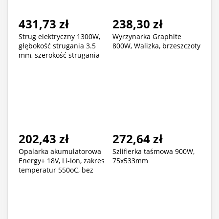
431,73 zł
238,30 zł
Strug elektryczny 1300W,
Wyrzynarka Graphite
głębokość strugania 3.5
800W, Walizka, brzeszczoty
mm, szerokość strugania
110 mm
202,43 zł
272,64 zł
Opalarka akumulatorowa
Szlifierka taśmowa 900W,
Energy+ 18V, Li-Ion, zakres
75x533mm
temperatur 550oC, bez
akumulatora