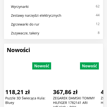
62
Wyrzynarki
44
Zestawy narzędzi elektrycznych
12
Zgrzewarki do rur
8
Zszywacze, takery
Nowości
Nowość
Nowość
118,21 zł
367,86 zł
43
Puzzle 3D Świecąca Kula:
ZEGAREK DAMSKI TOMMY
ZEG
Bluey
HILFIGER 1782141 ARI
HIL