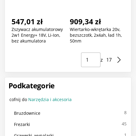
547,01 zł
909,34 zł
Zszywacz akumulatorowy
Wiertarko-wkrętarka 20v,
2w1 Energy+ 18V, Li-Ion,
bezszczotk, 2x4ah, ład 1h,
bez akumulatora
50nm
Strona ⁨1⁩ z ⁨17⁩
Przejdź do strony
z ⁨17⁩
Podkategorie
cofnij do
Narzędzia i akcesoria
8
Bruzdownice
45
Frezarki
1
Grawerki, wypalarki