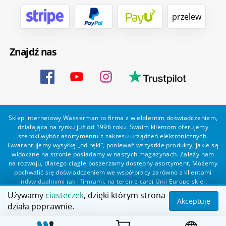
przelew
Znajdź nas
Sklep internetowy Wasserman to firma z wieloletnim doświadczeniem,
działająca na rynku już od 1996 roku. Swoim klientom oferujemy
szeroki wybór asortymentu z zakresu urządzeń elektronicznych.
Gwarantujemy wysyłkę „od ręki”, ponieważ wszystkie produkty, jakie są
widoczne na stronie posiadamy w naszych magazynach. Zależy nam
na rozwoju, dlatego ciągle poszerzamy dostępny asortyment. Możemy
pochwalić się doświadczeniem we współpracy zarówno z klientami
indywidualnymi jak i firmami, na terenie całej Unii Europejskiej.
Zapewniamy profesjonalną obsługę każdego klienta oraz szybką i
Używamy
ciasteczek
, dzięki którym strona
bezproblemową realizację zamówień. Wasserman - wszystko dla
Akceptuję
działa poprawnie.
wszystkich!
Wszelkie prawa zastrzeżone dla Wasserman.eu