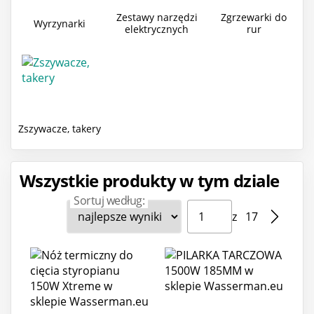
Zestawy narzędzi
Zgrzewarki do
Wyrzynarki
elektrycznych
rur
Zszywacze, takery
Wszystkie produkty w tym dziale
Sortuj według:
Strona ⁨1⁩ z ⁨17⁩
Przejdź do strony
z ⁨17⁩