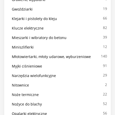
19
Gwoździarki
66
Klejarki i pistolety do kleju
82
Klucze elektryczne
39
Mieszarki i wibratory do betonu
12
Miniszlifierki
140
Młotowiertarki, młoty udarowe, wyburzeniowe
91
Myjki ciśnieniowe
29
Narzędzia wielofunkcyjne
2
Nitownice
22
Noże termiczne
52
Nożyce do blachy
56
Opalarki elektryczne