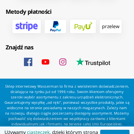
Metody płatności
przelew
Znajdź nas
Sklep internetowy Wasserman to firma z wieloletnim doświadczeniem,
działająca na rynku już od 1996 roku. Swoim klientom oferujemy
szeroki wybór asortymentu z zakresu urządzeń elektronicznych.
Gwarantujemy wysyłkę „od ręki”, ponieważ wszystkie produkty, jakie są
widoczne na stronie posiadamy w naszych magazynach. Zależy nam
na rozwoju, dlatego ciągle poszerzamy dostępny asortyment. Możemy
pochwalić się doświadczeniem we współpracy zarówno z klientami
indywidualnymi jak i firmami, na terenie całej Unii Europejskiej.
Zapewniamy profesjonalną obsługę każdego klienta oraz szybką i
Używamy
ciasteczek
, dzięki którym strona