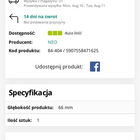
Wysyłka z magazynu: ⁨U1⁩
Przewidywana wysyłka
:
Mon, Aug 10
-
Tue, Aug 11
14 dni na zwrot
Bez podawania przyczyny
Dostępność:
duża ilość
Producent:
NEO
Kod produktu:
84-404 /
5907558471625
Udostępnij produkt:
Specyfikacja
Głębokość produktu
:
66 mm
Ilość sztuk
:
1