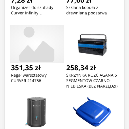
Organizer do szuflady
Szklana kopuła z
Curver Infinity L
drewnianą podstawą
351,35 zł
258,34 zł
Regał warsztatowy
SKRZYNKA ROZCIĄGANA 5
CURVER 214756
SEGMENTÓW CZARNO-
NIEBIESKA (BEZ NARZĘDZI)
470x220x260mm King
Tony