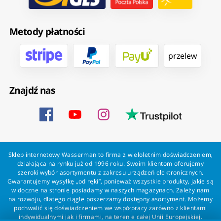
Metody płatności
przelew
Znajdź nas
Sklep internetowy Wasserman to firma z wieloletnim doświadczeniem,
działająca na rynku już od 1996 roku. Swoim klientom oferujemy
szeroki wybór asortymentu z zakresu urządzeń elektronicznych.
Gwarantujemy wysyłkę „od ręki”, ponieważ wszystkie produkty, jakie są
widoczne na stronie posiadamy w naszych magazynach. Zależy nam
na rozwoju, dlatego ciągle poszerzamy dostępny asortyment. Możemy
pochwalić się doświadczeniem we współpracy zarówno z klientami
indywidualnymi jak i firmami, na terenie całej Unii Europejskiej.