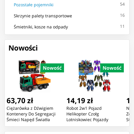
54
Pozostałe pojemniki
16
Skrzynie palety transportowe
11
Śmietniki, kosze na odpady
Nowości
Nowość
Nowość
63,70 zł
14,19 zł
16
Ciężarówka z Dźwigiem
Robot 2w1 Pojazd
Now
Kontenery Do Segregacji
Helikopter Czołg
Zda
Śmieci Napęd Światła
Lotniskowiec Pojazdy
Sta
Dźwięk
Bojowe Mix
Pom