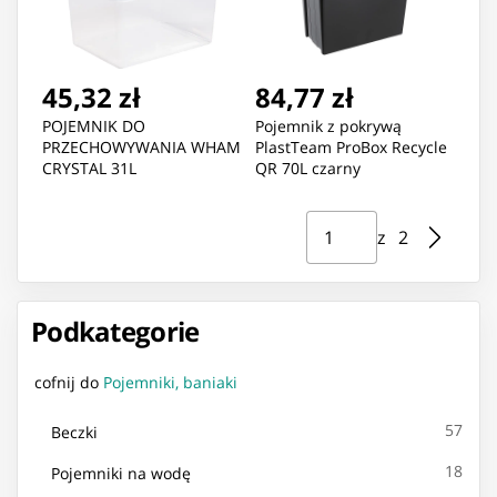
45,32 zł
84,77 zł
POJEMNIK DO
Pojemnik z pokrywą
PRZECHOWYWANIA WHAM
PlastTeam ProBox Recycle
CRYSTAL 31L
QR 70L czarny
Strona ⁨1⁩ z ⁨2⁩
Przejdź do strony
z ⁨2⁩
Podkategorie
cofnij do
Pojemniki, baniaki
57
Beczki
18
Pojemniki na wodę