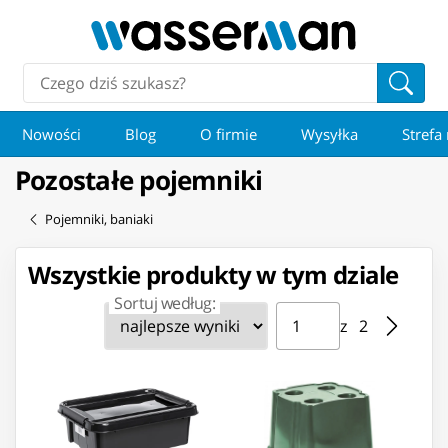
Nowości
Blog
O firmie
Wysyłka
Strefa
Pozostałe pojemniki
Pojemniki, baniaki
Wszystkie produkty w tym dziale
Sortuj według:
Strona ⁨1⁩ z ⁨2⁩
Przejdź do strony
z ⁨2⁩