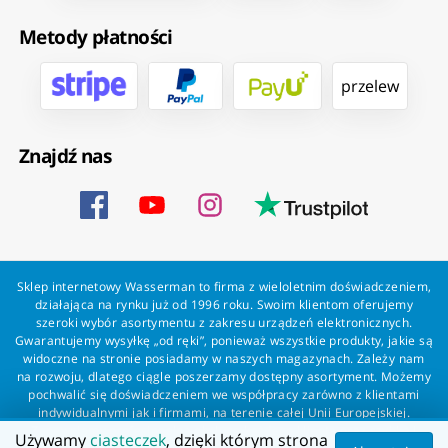
Metody płatności
przelew
Znajdź nas
Sklep internetowy Wasserman to firma z wieloletnim doświadczeniem,
działająca na rynku już od 1996 roku. Swoim klientom oferujemy
szeroki wybór asortymentu z zakresu urządzeń elektronicznych.
Gwarantujemy wysyłkę „od ręki”, ponieważ wszystkie produkty, jakie są
widoczne na stronie posiadamy w naszych magazynach. Zależy nam
na rozwoju, dlatego ciągle poszerzamy dostępny asortyment. Możemy
pochwalić się doświadczeniem we współpracy zarówno z klientami
indywidualnymi jak i firmami, na terenie całej Unii Europejskiej.
Zapewniamy profesjonalną obsługę każdego klienta oraz szybką i
Używamy
ciasteczek
, dzięki którym strona