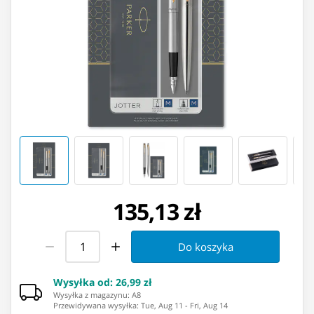
135,13 zł
Do koszyka
Wysyłka od
:
26,99 zł
Wysyłka z magazynu: ⁨A8⁩
Przewidywana wysyłka
:
Tue, Aug 11
-
Fri, Aug 14