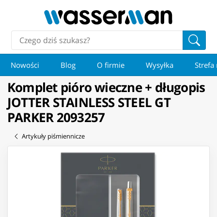
Nowości
Blog
O firmie
Wysyłka
Strefa
Komplet pióro wieczne + długopis
JOTTER STAINLESS STEEL GT
PARKER 2093257
Artykuły piśmiennicze