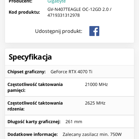
Producent:
Gigabyte
GV-N407TEAGLE OC-12GD 2.0 /
Kod produktu:
4719331312978
Udostępnij produkt:
Specyfikacja
Chipset graficzny
:
GeForce RTX 4070 Ti
Częstotliwość taktowania
21000 MHz
pamięci
:
Częstotliwość taktowania
2625 MHz
rdzenia
:
Długość karty graficznej
:
261 mm
Dodatkowe informacje
:
Zalecany zasilacz min. 750W