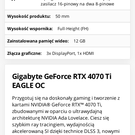
zasilacz 16-pinowy na dwa 8-pinowe
Wysokość produktu
:
50 mm
Wysokość wspornika
:
Full-Height (FH)
Zainstalowana pamięć wideo
:
12 GB
Złącza graficzne
:
3x DisplayPort, 1x HDMI
Gigabyte GeForce RTX 4070 Ti
EAGLE OC
Przygotuj się na doskonały gaming i tworzenie z
kartami NVIDIA® GeForce RTX™ 4070 Ti,
zbudowanymi w oparciu o ultrawydajną
architekturę NVIDIA Ada Lovelace. Ciesz się
szybkim ray tracingiem, wydajnością
akcelerowaną SI dzięki technice DLSS 3, nowymi