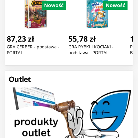
Nowość
Nowość
87,23 zł
55,78 zł
11
GRA CERBER - podstawa -
GRA RYBKI I KOCIAKI -
Puz
PORTAL
podstawa - PORTAL
Blu
Outlet