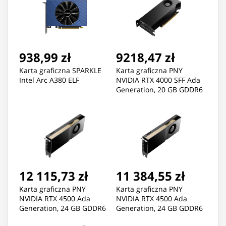
938,99 zł
9218,47 zł
Karta graficzna SPARKLE
Karta graficzna PNY
Intel Arc A380 ELF
NVIDIA RTX 4000 SFF Ada
Generation, 20 GB GDDR6
160-bit, PCIe 4.0 x16, Dual
Slot, 4x Mini DP 1.4a, LP -
ATX bracket, Retail, 1x
mDP to DP adapter
12 115,73 zł
11 384,55 zł
Karta graficzna PNY
Karta graficzna PNY
NVIDIA RTX 4500 Ada
NVIDIA RTX 4500 Ada
Generation, 24 GB GDDR6
Generation, 24 GB GDDR6
ECC 192-bit, CIe 4.0 x16 ,
ECC 192-bit, CIe 4.0 x16 ,