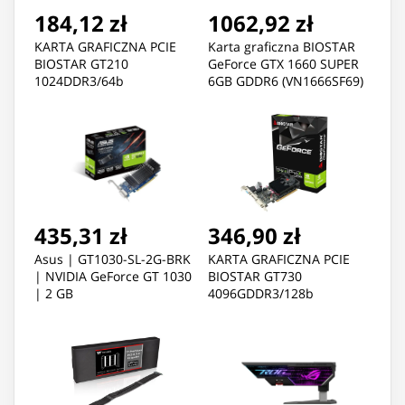
184,12 zł
1062,92 zł
KARTA GRAFICZNA PCIE
Karta graficzna BIOSTAR
BIOSTAR GT210
GeForce GTX 1660 SUPER
1024DDR3/64b
6GB GDDR6 (VN1666SF69)
HDMI/DVI/D-SUB
435,31 zł
346,90 zł
Asus | GT1030-SL-2G-BRK
KARTA GRAFICZNA PCIE
| NVIDIA GeForce GT 1030
BIOSTAR GT730
| 2 GB
4096GDDR3/128b
HDMI/DVI/D-SUB