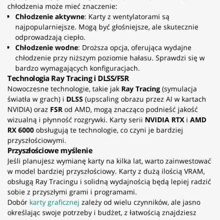
chłodzenia może mieć znaczenie:
Chłodzenie aktywne
: Karty z wentylatorami są
najpopularniejsze. Mogą być głośniejsze, ale skutecznie
odprowadzają ciepło.
Chłodzenie wodne
: Droższa opcja, oferująca wydajne
chłodzenie przy niższym poziomie hałasu. Sprawdzi się w
bardzo wymagających konfiguracjach.
Technologia Ray Tracing i DLSS/FSR
Nowoczesne technologie, takie jak
Ray Tracing
(symulacja
światła w grach) i
DLSS
(upscaling obrazu przez AI w kartach
NVIDIA) oraz
FSR
od AMD, mogą znacząco podnieść jakość
wizualną i płynność rozgrywki. Karty serii
NVIDIA RTX
i
AMD
RX 6000
obsługują te technologie, co czyni je bardziej
przyszłościowymi.
Przyszłościowe myślenie
Jeśli planujesz wymianę karty na kilka lat, warto zainwestować
w model bardziej przyszłościowy. Karty z dużą ilością VRAM,
obsługą Ray Tracingu i solidną wydajnością będą lepiej radzić
sobie z przyszłymi grami i programami.
Dobór
karty graficznej
zależy od wielu czynników, ale jasno
określając swoje potrzeby i budżet, z łatwością znajdziesz