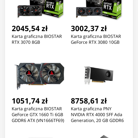
2045,54 zł
3002,37 zł
Karta graficzna BIOSTAR
Karta graficzna BIOSTAR
RTX 3070 8GB
GeForce RTX 3080 10GB
1051,74 zł
8758,61 zł
Karta graficzna BIOSTAR
Karta graficzna PNY
GeForce GTX 1660 Ti 6GB
NVIDIA RTX 4000 SFF Ada
GDDR6 ATX (VN1666TF69)
Generation, 20 GB GDDR6
160-bit, PCIe 4.0 x16, Dual
Slot, 4x Mini DP 1.4a, LP -
ATX bracket, small box