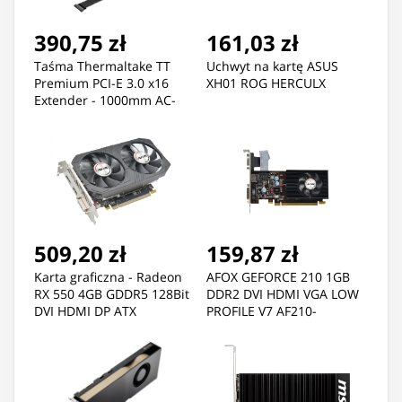
390,75 zł
161,03 zł
Taśma Thermaltake TT
Uchwyt na kartę ASUS
Premium PCI-E 3.0 x16
XH01 ROG HERCULX
Extender - 1000mm AC-
051-CO1OTN-C1 (PCI-E x16
M - PCI-E x16 F; 1m; kolor
czarny)
509,20 zł
159,87 zł
Karta graficzna - Radeon
AFOX GEFORCE 210 1GB
RX 550 4GB GDDR5 128Bit
DDR2 DVI HDMI VGA LOW
DVI HDMI DP ATX
PROFILE V7 AF210-
1024D2LG2-V7