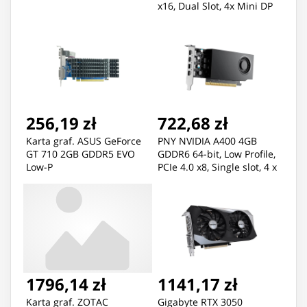
x16, Dual Slot, 4x Mini DP
1.4a, 16 GB GDDR6 ECC
128-bit, HDCP 2.2, HDMI
2.0, small box
256,19 zł
722,68 zł
Karta graf. ASUS GeForce
PNY NVIDIA A400 4GB
GT 710 2GB GDDR5 EVO
GDDR6 64-bit, Low Profile,
Low-P
PCIe 4.0 x8, Single slot, 4 x
Mini DisplayPort 1.4a,
50W, LP bracket, small box
1796,14 zł
1141,17 zł
Karta graf. ZOTAC
Gigabyte RTX 3050