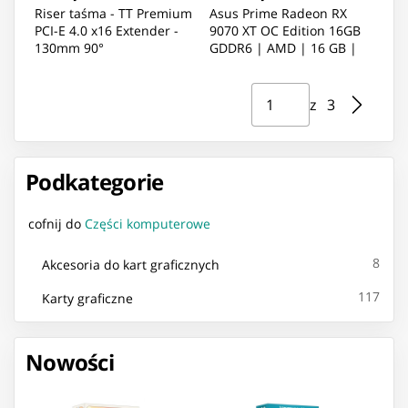
Riser taśma - TT Premium
Asus Prime Radeon RX
PCI-E 4.0 x16 Extender -
9070 XT OC Edition 16GB
130mm 90°
GDDR6 | AMD | 16 GB |
Radeon RX 9070 XT |
GDDR6 | HDMI ports
Strona ⁨1⁩ z ⁨3⁩
Przejdź do strony
quantity 1 | PCI Expre
z ⁨3⁩
Podkategorie
cofnij do
Części komputerowe
8
Akcesoria do kart graficznych
117
Karty graficzne
Nowości