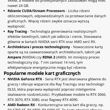
VRAM, a modele do profesjonalnych zastosowań mogą mieć
nawet 24 GB.
Rdzenie CUDA/Stream Processors
- Liczba rdzeni
obliczeniowych, odpowiedzialnych za przetwarzanie danych
graficznych. Więcej rdzeni zwykle oznacza wyższą
wydajność.
Ray Tracing
- Technologia generowania realistycznych
efektów świetlnych, takich jak odbicia i cienie. Stosowana
głównie w kartach NVIDIA serii RTX oraz AMD serii RX.
Architektura i proces technologiczny
- Nowoczesne karty
oparte są na zaawansowanych architekturach, takich jak
Ampere
(NVIDIA) czy
RDNA 2
(AMD). Im mniejszy proces
technologiczny (np. 7 nm zamiast 14 nm), tym
efektywniejsze energetycznie mogą być rdzenie.
Popularne modele kart graficznych
NVIDIA GeForce RTX
- Seria RTX jest skierowana głównie do
graczy i oferuje wsparcie dla Ray Tracingu oraz technologii
DLSS, która poprawia wydajność poprzez inteligentne
skalowanie rozdzielczości. Przykładowe modele to RTX 3060,
RTX 3070, RTX 3080, oraz flagowy RTX 4090.
AMD Radeon RX
- Konkurencyjna seria kart dla graczy, np.
RX 6700 XT, RX 6800, RX 6900 XT. Te karty również oferują