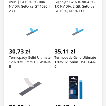
Asus | GT1030-2G-BRK |
Gigabyte GV-N1030D4-2GL
NVIDIA GeForce GT 1030 |
1.0 NVIDIA, 2 GB, GeForce
2 GB
GT 1030, DDR4, PCI
Express 3.0, Processor
frequency 1417 MHz, DVI-
D ports quan
30,73 zł
35,11 zł
Termopady Gelid Ultimate
Termopady Gelid Ultimate
120x20x1.0mm TP-GP04-R-
120x20x1.5mm TP-GP04-R-
B
C