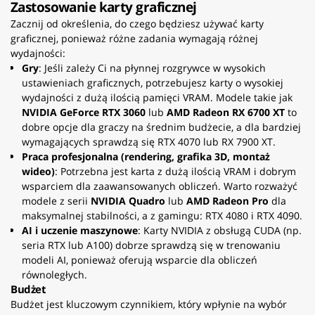
Zastosowanie karty graficznej
Zacznij od określenia, do czego będziesz używać karty
graficznej, ponieważ różne zadania wymagają różnej
wydajności:
Gry
: Jeśli zależy Ci na płynnej rozgrywce w wysokich
ustawieniach graficznych, potrzebujesz karty o wysokiej
wydajności z dużą ilością pamięci VRAM. Modele takie jak
NVIDIA GeForce RTX 3060
lub
AMD Radeon RX 6700 XT
to
dobre opcje dla graczy na średnim budżecie, a dla bardziej
wymagających sprawdzą się RTX 4070 lub RX 7900 XT.
Praca profesjonalna (rendering, grafika 3D, montaż
wideo)
: Potrzebna jest karta z dużą ilością VRAM i dobrym
wsparciem dla zaawansowanych obliczeń. Warto rozważyć
modele z serii
NVIDIA Quadro
lub
AMD Radeon Pro
dla
maksymalnej stabilności, a z gamingu: RTX 4080 i RTX 4090.
AI i uczenie maszynowe
: Karty NVIDIA z obsługą CUDA (np.
seria RTX lub A100) dobrze sprawdzą się w trenowaniu
modeli AI, ponieważ oferują wsparcie dla obliczeń
równoległych.
Budżet
Budżet jest kluczowym czynnikiem, który wpłynie na wybór