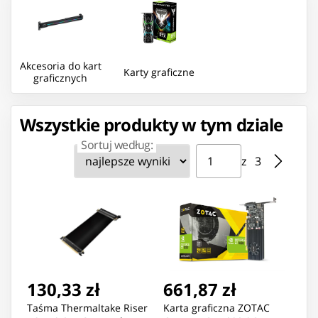
Akcesoria do kart
Karty graficzne
graficznych
Wszystkie produkty w tym dziale
Sortuj według:
Strona ⁨1⁩ z ⁨3⁩
Przejdź do strony
z ⁨3⁩
130,33 zł
661,87 zł
Taśma Thermaltake Riser
Karta graficzna ZOTAC