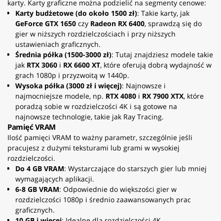
karty. Karty graficzne można podzielić na segmenty cenowe:
Karty budżetowe (do około 1500 zł)
: Takie karty, jak
GeForce GTX 1650
czy
Radeon RX 6400
, sprawdzą się do
gier w niższych rozdzielczościach i przy niższych
ustawieniach graficznych.
Średnia półka (1500-3000 zł)
: Tutaj znajdziesz modele takie
jak
RTX 3060
i
RX 6600 XT
, które oferują dobrą wydajność w
grach 1080p i przyzwoitą w 1440p.
Wysoka półka (3000 zł i więcej)
: Najnowsze i
najmocniejsze modele, np.
RTX 4080
i
RX 7900 XTX
, które
poradzą sobie w rozdzielczości 4K i są gotowe na
najnowsze technologie, takie jak Ray Tracing.
Pamięć VRAM
Ilość pamięci VRAM to ważny parametr, szczególnie jeśli
pracujesz z dużymi teksturami lub grami w wysokiej
rozdzielczości.
Do 4 GB VRAM
: Wystarczające do starszych gier lub mniej
wymagających aplikacji.
6-8 GB VRAM
: Odpowiednie do większości gier w
rozdzielczości 1080p i średnio zaawansowanych prac
graficznych.
10 GB i więcej
: Idealne dla rozdzielczości 4K,