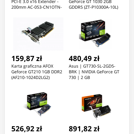
PCI-E 3.0 x16 Extender -
GeForce GT 1030 2GB
200mm AC-053-CN1OTN-
GDDR5 (ZT-P10300A-10L)
C1 (PCI-E x16 M - PCI-E x16
F; 0,20m)
159,87 zł
480,49 zł
Karta graficzna AFOX
Asus | GT730-SL-2GD5-
Geforce GT210 1GB DDR2
BRK | NVIDIA GeForce GT
(AF210-1024D2LG2)
730 | 2 GB
526,92 zł
891,82 zł