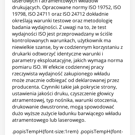
laserowych i atramentowych wkładów
drukujących. Opracowane normy ISO 19752, ISO
19798, ISO 24711 oraz ISO 24712 dokładnie
określają warunki testowe oraz metodologię
badania wydajności. Z uwagi na to, że test
wydajności ISO jest przeprowadzany w ściśle
kontrolowanych warunkach, użytkownik ma
niewielkie szanse, by w codziennym korzystaniu z
drukarki odtworzyć identyczne warunki i
parametry eksploatacyjne, jakich wymaga norma
pomiaru ISO. W efekcie codziennej pracy
rzeczywista wydajność zakupionego wkładu
może znacznie odbiegać od deklarowanej przez
producenta. Czynniki takie jak pokrycie strony,
ustawienia jakości druku, czyszczenie głowicy
atramentowej, typ nośnika, warunki otoczenia,
drukowanie dwustronne, mogą spowodować
dużo wyższe zużycie ładunku barwiącego wkładu
atramentowego lub laserowego.
.popisTempH{font-size:1rem} .popisTempH{font-