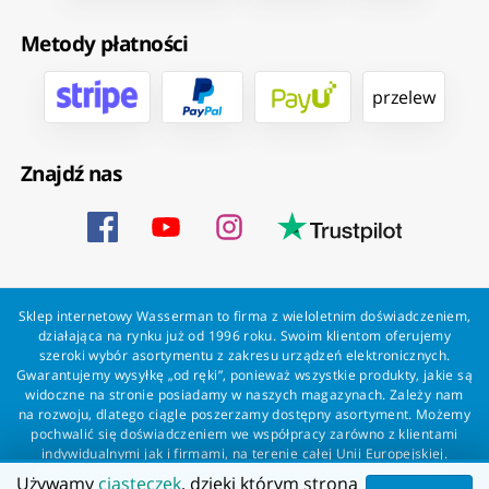
Metody płatności
przelew
Znajdź nas
Sklep internetowy Wasserman to firma z wieloletnim doświadczeniem,
działająca na rynku już od 1996 roku. Swoim klientom oferujemy
szeroki wybór asortymentu z zakresu urządzeń elektronicznych.
Gwarantujemy wysyłkę „od ręki”, ponieważ wszystkie produkty, jakie są
widoczne na stronie posiadamy w naszych magazynach. Zależy nam
na rozwoju, dlatego ciągle poszerzamy dostępny asortyment. Możemy
pochwalić się doświadczeniem we współpracy zarówno z klientami
indywidualnymi jak i firmami, na terenie całej Unii Europejskiej.
Zapewniamy profesjonalną obsługę każdego klienta oraz szybką i
Używamy
ciasteczek
, dzięki którym strona