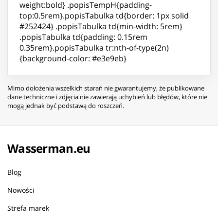
weight:bold} .popisTempH{padding-
top:0.5rem}.popisTabulka td{border: 1px solid
#252424} .popisTabulka td{min-width: 5rem}
.popisTabulka td{padding: 0.15rem
0.35rem}.popisTabulka tr:nth-of-type(2n)
{background-color: #e3e9eb}
Mimo dołożenia wszelkich starań nie gwarantujemy, że publikowane
dane techniczne i zdjęcia nie zawierają uchybień lub błędów, które nie
mogą jednak być podstawą do roszczeń.
Wasserman.eu
Blog
Nowości
Strefa marek