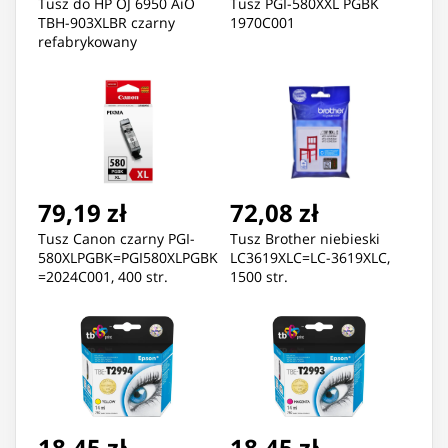
Tusz do HP OJ 6950 AiO
Tusz PGI-580XXL PGBK
TBH-903XLBR czarny
1970C001
refabrykowany
79,19 zł
72,08 zł
Tusz Canon czarny PGI-
Tusz Brother niebieski
580XLPGBK=PGI580XLPGBK
LC3619XLC=LC-3619XLC,
=2024C001, 400 str.
1500 str.
18,45 zł
18,45 zł