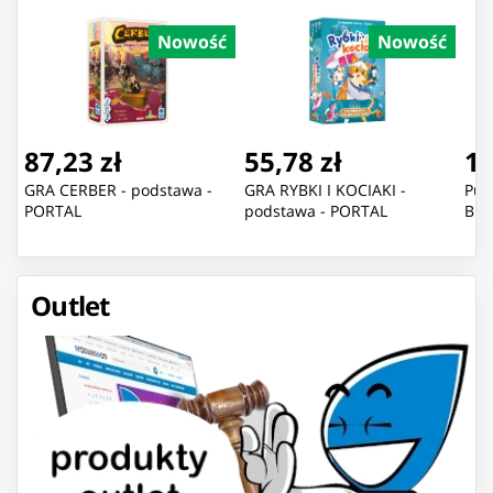
Nowość
Nowość
87,23 zł
55,78 zł
11
GRA CERBER - podstawa -
GRA RYBKI I KOCIAKI -
Puz
PORTAL
podstawa - PORTAL
Blu
Outlet