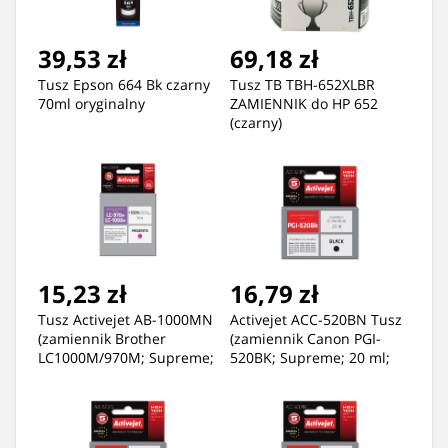
39,53 zł
69,18 zł
Tusz Epson 664 Bk czarny
Tusz TB TBH-652XLBR
70ml oryginalny
ZAMIENNIK do HP 652
(czarny)
15,23 zł
16,79 zł
Tusz Activejet AB-1000MN
Activejet ACC-520BN Tusz
(zamiennik Brother
(zamiennik Canon PGI-
LC1000M/970M; Supreme;
520BK; Supreme; 20 ml;
35 ml; czerwony). Drukuje
czarny)
więcej o 550%.