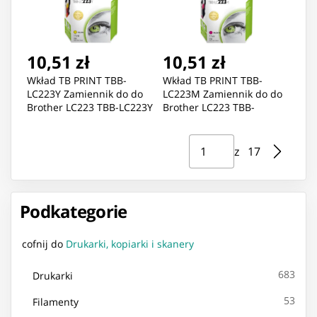
10,51 zł
10,51 zł
Wkład TB PRINT TBB-
Wkład TB PRINT TBB-
LC223Y Zamiennik do do
LC223M Zamiennik do do
Brother LC223 TBB-LC223Y
Brother LC223 TBB-
LC223Y
LC223M LC223M
Strona ⁨1⁩ z ⁨17⁩
Przejdź do strony
z ⁨17⁩
Podkategorie
cofnij do
Drukarki, kopiarki i skanery
683
Drukarki
53
Filamenty