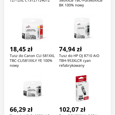
T2712XL C13T27124012
580XXLB TBC-PGI580XXLB
BK 100% nowy
18,45 zł
74,94 zł
Tusz do Canon CLI-581XXL
Tusz do HP OJ 8710 AiO
TBC-CLI581XXLY YE 100%
TBH-953XLCR cyan
nowy
refabrykowany
66,29 zł
102,07 zł