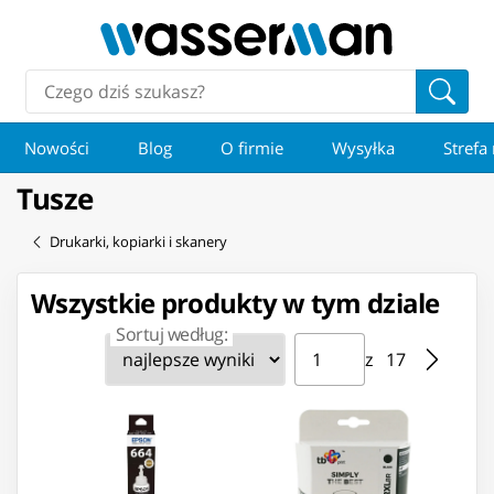
Nowości
Blog
O firmie
Wysyłka
Strefa
Tusze
Drukarki, kopiarki i skanery
Wszystkie produkty w tym dziale
Sortuj według:
Strona ⁨1⁩ z ⁨17⁩
Przejdź do strony
z ⁨17⁩