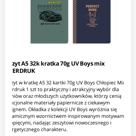
Zeszyt A5 32k kratka 70g UV Boys mix
INTERDRUK
Zeszyt w kratkę A5 32 kartki 70g UV Boys Chłopiec Mix
Interdruk 1 szt to praktyczny i atrakcyjny wybór dla
uczniów oraz młodszych użytkowników, którzy cenią
funkcjonalne materiały papiernicze z ciekawym
designem. Okładka z kolekcji UV Boys wyróżnia się
dynamicznym wzornictwem inspirowanym motywami
chłopięcymi, nadając zeszytowi nowoczesnego i
energetycznego charakteru.