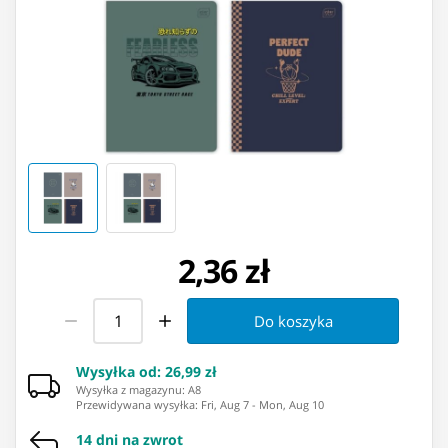
2,36 zł
Do koszyka
Wysyłka od
:
26,99 zł
Wysyłka z magazynu: ⁨A8⁩
Przewidywana wysyłka
:
Fri, Aug 7
-
Mon, Aug 10
14 dni na zwrot