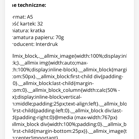
Dane techniczne:
format: A5
ilość kartek: 32
liniatura: kratka
gramatura papieru: 70g
producent: Interdruk
.__allmix_block,.__allmix_image{width:100%;display:inline-
block;}.__allmix img{width:auto;max-
width:100%;display:inline-block}.__allmix_block{margin-
bottom:50px}.__allmix_block:first-child div{padding-
top:0}.__allmix_block:last-child{margin-
bottom:0}.__allmix_block_column{width:calc(50% -
25px);display:inline-block;vertical-
align:middle;padding:25px;text-align:left}.__allmix_block
div:first-child{padding-left:0}.__allmix_block div:last-
child{padding-right:0}@media (max-width:767px)
{.__allmix_block div{width:100%;padding:0}.__allmix_block
div:first-child{margin-bottom:25px}}.__allmix_image{text-
align:center!important}