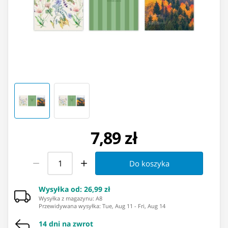
7,89 zł
Do koszyka
Wysyłka od
:
26,99 zł
Wysyłka z magazynu: ⁨A8⁩
Przewidywana wysyłka
:
Tue, Aug 11
-
Fri, Aug 14
14 dni na zwrot