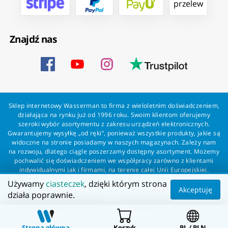
przelew
Znajdź nas
Sklep internetowy Wasserman to firma z wieloletnim doświadczeniem,
działająca na rynku już od 1996 roku. Swoim klientom oferujemy
szeroki wybór asortymentu z zakresu urządzeń elektronicznych.
Gwarantujemy wysyłkę „od ręki”, ponieważ wszystkie produkty, jakie są
widoczne na stronie posiadamy w naszych magazynach. Zależy nam
na rozwoju, dlatego ciągle poszerzamy dostępny asortyment. Możemy
pochwalić się doświadczeniem we współpracy zarówno z klientami
indywidualnymi jak i firmami, na terenie całej Unii Europejskiej.
Zapewniamy profesjonalną obsługę każdego klienta oraz szybką i
Używamy
ciasteczek
, dzięki którym strona
bezproblemową realizację zamówień. Wasserman - wszystko dla
Akceptuję
działa poprawnie.
wszystkich!
Wszelkie prawa zastrzeżone dla Wasserman.eu
Strona główna
Koszyk
PL / PLN