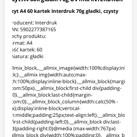
Zeszyt A4 60 kartek Interdruk 70g gładki, czysty
Producent: Interdruk
EAN: 5902277387165
Cechy produktu:
format: A4
ilość kartek: 60
liniatura: gładki
.__allmix_block,.__allmix_image{width:100%;display:inline-
block;}.__allmix img{width:auto;max-
width:100%;display:inline-block}.__allmix_block{margin-
bottom:50px}.__allmix_block:first-child div{padding-
top:0}.__allmix_block:last-child{margin-
bottom:0}.__allmix_block_column{width:calc(50% -
25px);display:inline-block;vertical-
align:middle;padding:25px;text-align:left}.__allmix_block
div:first-child{padding-left:0}.__allmix_block div:last-
child{padding-right:0}@media (max-width:767px)
{.__allmix_block div{width:100%;padding:0}.__allmix_block