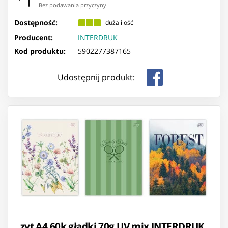
Bez podawania przyczyny
Dostępność:
duża ilość
Producent:
INTERDRUK
Kod produktu:
5902277387165
Udostępnij produkt:
Zeszyt A4 60k gładki 70g UV mix INTERDRUK