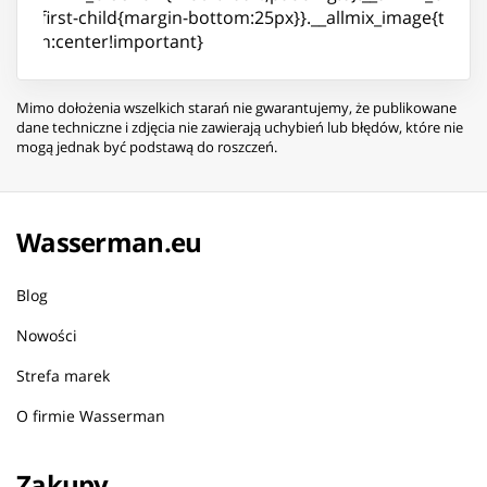
div:first-child{margin-bottom:25px}}.__allmix_image{text-
align:center!important}
Mimo dołożenia wszelkich starań nie gwarantujemy, że publikowane
dane techniczne i zdjęcia nie zawierają uchybień lub błędów, które nie
mogą jednak być podstawą do roszczeń.
Wasserman.eu
Blog
Nowości
Strefa marek
O firmie Wasserman
Zakupy