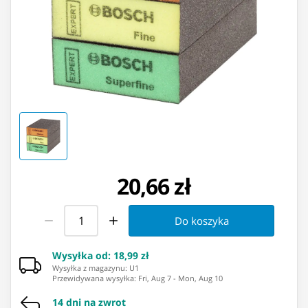
20,66 zł
Do koszyka
Wysyłka od
:
18,99 zł
Wysyłka z magazynu: ⁨U1⁩
Przewidywana wysyłka
:
Fri, Aug 7
-
Mon, Aug 10
14 dni na zwrot