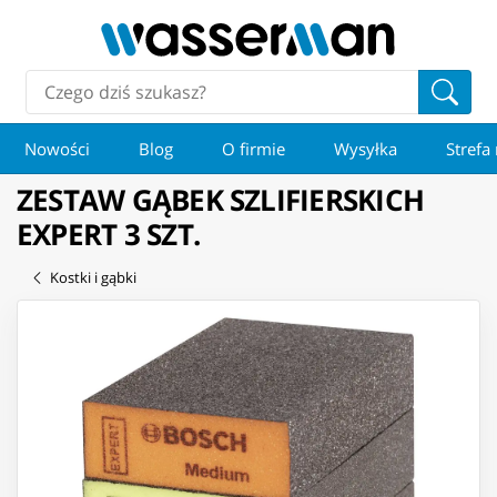
Nowości
Blog
O firmie
Wysyłka
Strefa
ZESTAW GĄBEK SZLIFIERSKICH
EXPERT 3 SZT.
Kostki i gąbki