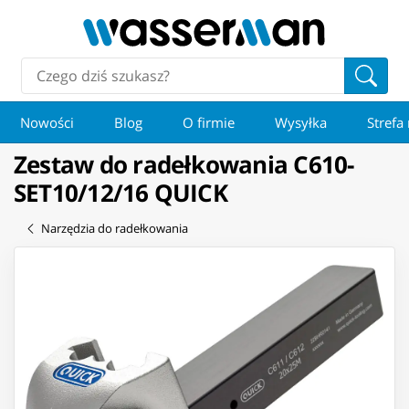
Nowości
Blog
O firmie
Wysyłka
Strefa
Zestaw do radełkowania C610-
SET10/12/16 QUICK
Narzędzia do radełkowania