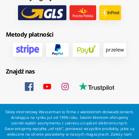
Metody płatności
przelew
Znajdź nas
Sklep internetowy Wasserman to firma z wieloletnim doświadczeniem,
działająca na rynku już od 1996 roku. Swoim klientom oferujemy
szeroki wybór asortymentu z zakresu urządzeń elektronicznych.
Gwarantujemy wysyłkę „od ręki”, ponieważ wszystkie produkty, jakie są
widoczne na stronie posiadamy w naszych magazynach. Zależy nam