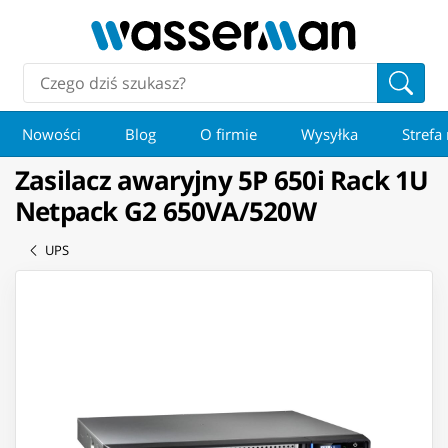
Nowości
Blog
O firmie
Wysyłka
Strefa
Zasilacz awaryjny 5P 650i Rack 1U
Netpack G2 650VA/520W
UPS