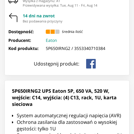
Wysyłka z magazynu: ⁨A1⁩
Przewidywana wysyłka
:
Tue, Aug 11
-
Fri, Aug 14
14 dni na zwrot
Bez podawania przyczyny
Dostępność:
średnia ilość
Producent:
Eaton
Kod produktu:
5P650IRNG2 /
3553340710384
Udostępnij produkt:
5P650IRNG2 UPS Eaton 5P, 650 VA, 520 W,
wejście: C14, wyjścia: (4) C13, rack, 1U, karta
sieciowa
System automatycznej regulacji napięcia (AVR)
Ochrona zasilania dla zastosowań o wysokiej
gęstości: tylko 1U