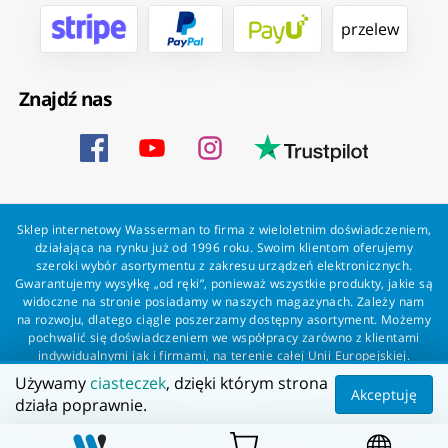
przelew
Znajdź nas
Sklep internetowy Wasserman to firma z wieloletnim doświadczeniem,
działająca na rynku już od 1996 roku. Swoim klientom oferujemy
szeroki wybór asortymentu z zakresu urządzeń elektronicznych.
Gwarantujemy wysyłkę „od ręki”, ponieważ wszystkie produkty, jakie są
widoczne na stronie posiadamy w naszych magazynach. Zależy nam
na rozwoju, dlatego ciągle poszerzamy dostępny asortyment. Możemy
pochwalić się doświadczeniem we współpracy zarówno z klientami
indywidualnymi jak i firmami, na terenie całej Unii Europejskiej.
Zapewniamy profesjonalną obsługę każdego klienta oraz szybką i
Używamy
ciasteczek
, dzięki którym strona
bezproblemową realizację zamówień. Wasserman - wszystko dla
Akceptuję
działa poprawnie.
wszystkich!
Wszelkie prawa zastrzeżone dla Wasserman.eu