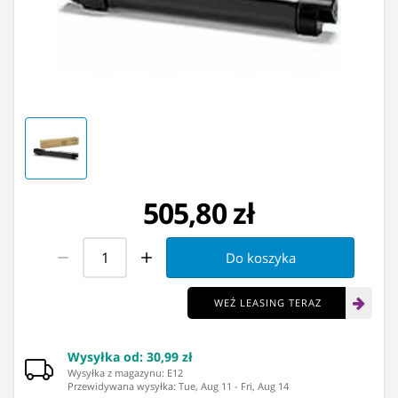
505,80 zł
Do koszyka
WEŹ LEASING TERAZ
Wysyłka od
:
30,99 zł
Wysyłka z magazynu: ⁨E12⁩
Przewidywana wysyłka
:
Tue, Aug 11
-
Fri, Aug 14