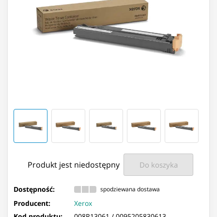
Produkt jest niedostępny
Do koszyka
Dostępność:
spodziewana dostawa
Producent:
Xerox
Kod produktu:
008R13061 /
0095205830613