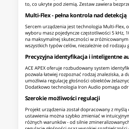
to, co ukryte pod ziemią. Zestaw zawiera bezprz
Multi-Flex - pełna kontrola nad detekcją
Sercem urządzenia jest technologia Multi-Flex,
wyboru masz pojedyncze częstotliwości 5 kHz, 10
na maksymalnej skuteczności w zróżnicowanym te
wszystkich typów celów, niezależnie od rodzaju 
Precyzyjna identyfikacja i inteligentne a
ACE APEX oferuje rozbudowany system identyfik
pozwala łatwiej rozpoznać rodzaj znaleziska, a
umożliwia regulację głośności obiektów żelazny
Dodatkowo technologia Iron Audio pomaga odróżn
Szerokie możliwości regulacji
Projekt urządzenia został dopracowany z myślą 
ustawienia można szybko zmieniać w intuicyjny
różnych warunków - od silnie zmineralizowanych
regulację głośności oraz wysokiej rozdzielczości