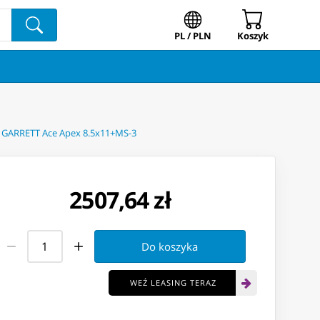
PL / PLN
Koszyk
 GARRETT Ace Apex 8.5x11+MS-3
2507,64 zł
Do koszyka
WEŹ LEASING TERAZ