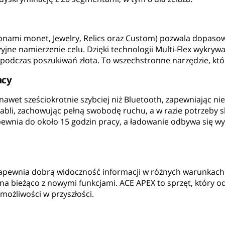
 ikonami monet, Jewelry, Relics oraz Custom) pozwala dopas
yjne namierzenie celu. Dzięki technologii Multi-Flex wykry
czy podczas poszukiwań złota. To wszechstronne narzędzie, kt
acy
awet sześciokrotnie szybciej niż Bluetooth, zapewniając n
abli, zachowując pełną swobodę ruchu, a w razie potrzeby s
ewnia do około 15 godzin pracy, a ładowanie odbywa się w
apewnia dobrą widoczność informacji w różnych warunkach o
 bieżąco z nowymi funkcjami. ACE APEX to sprzęt, który od
 możliwości w przyszłości.