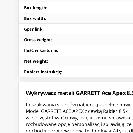
Box length
:
Box width
:
Gpsr link
:
Gross weight
:
Ilość w kartonie
:
Net weight
:
Pobierz instrukcję
:
Wykrywacz metali GARRETT Ace Apex 8.
Poszukiwania skarbów nabierają zupełnie nowego
Model GARRETT ACE APEX z cewką Raider 8.5x11 o
wieloczęstotliwościowy, dzięki czemu sprawdza si
rozbudowane opcje personalizacji sprawiają, że
dochodzi bezprzewodowa technologia Z-Lynk, dług