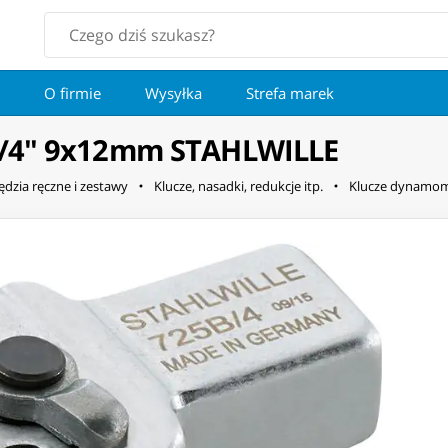
O firmie
Wysyłka
Strefa marek
1/4" 9x12mm STAHLWILLE
ędzia ręczne i zestawy
Klucze, nasadki, redukcje itp.
Klucze dynamom