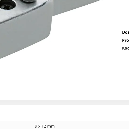
Dos
Pro
Kod
9 x 12 mm