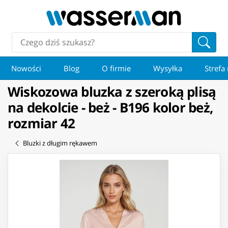
Nowości
Blog
O firmie
Wysyłka
Strefa
Wiskozowa bluzka z szeroką plisą
na dekolcie - beż - B196 kolor beż,
rozmiar 42
Bluzki z długim rękawem