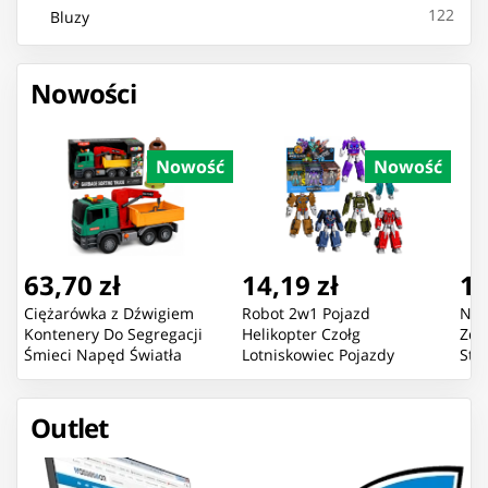
122
Bluzy
Nowości
Nowość
Nowość
63,70 zł
14,19 zł
16
Ciężarówka z Dźwigiem
Robot 2w1 Pojazd
Now
Kontenery Do Segregacji
Helikopter Czołg
Zda
Śmieci Napęd Światła
Lotniskowiec Pojazdy
Sta
Dźwięk
Bojowe Mix
Pom
Outlet