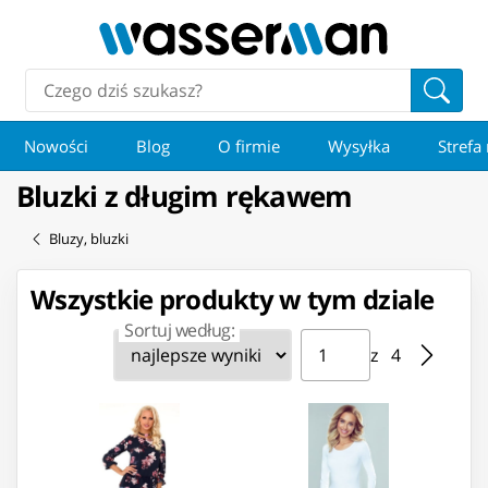
Nowości
Blog
O firmie
Wysyłka
Strefa
Bluzki z długim rękawem
Bluzy, bluzki
Wszystkie produkty w tym dziale
Sortuj według:
Strona ⁨1⁩ z ⁨4⁩
Przejdź do strony
z ⁨4⁩