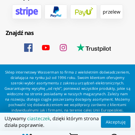
przelew
Znajdź nas
Sklep internetowy Wasserman to firma z wieloletnim doświadczeniem,
działająca na rynku już od 1996 roku. Swoim klientom oferujemy
szeroki wybór asortymentu z zakresu urządzeń elektronicznych.
Gwarantujemy wysyłkę „od ręki”, ponieważ wszystkie produkty, jakie są
widoczne na stronie posiadamy w naszych magazynach. Zależy nam
na rozwoju, dlatego ciągle poszerzamy dostępny asortyment. Możemy
pochwalić się doświadczeniem we współpracy zarówno z klientami
indywidualnymi jak i firmami, na terenie całej Unii Europejskiej.
Zapewniamy profesjonalną obsługę każdego klienta oraz szybką i
Używamy
ciasteczek
, dzięki którym strona
bezproblemową realizację zamówień. Wasserman - wszystko dla
Akceptuję
działa poprawnie.
wszystkich!