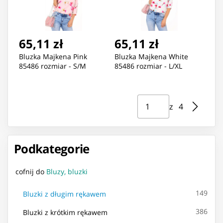
65,11 zł
65,11 zł
Bluzka Majkena Pink
Bluzka Majkena White
85486 rozmiar - S/M
85486 rozmiar - L/XL
Strona ⁨1⁩ z ⁨4⁩
Przejdź do strony
z ⁨4⁩
Podkategorie
cofnij do
Bluzy, bluzki
149
Bluzki z długim rękawem
386
Bluzki z krótkim rękawem