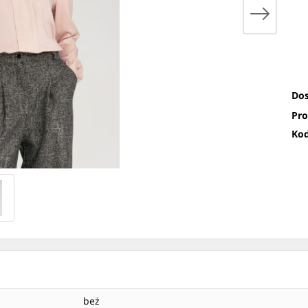
Dos
Pro
Kod
beż