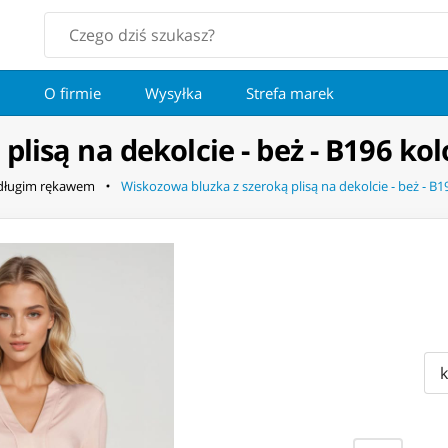
O firmie
Wysyłka
Strefa marek
lisą na dekolcie - beż - B196 kol
 długim rękawem
Wiskozowa bluzka z szeroką plisą na dekolcie - beż - B1
k