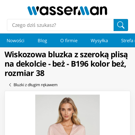
Nowości
Blog
O firmie
Wysyłka
Strefa
Wiskozowa bluzka z szeroką plisą
na dekolcie - beż - B196 kolor beż,
rozmiar 38
Bluzki z długim rękawem