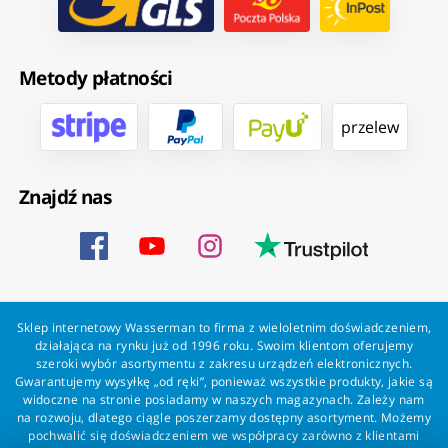
Metody płatności
przelew
Znajdź nas
Sklep internetowy Wasserman to firma z wieloletnim doświadczeniem,
działająca na rynku już od 1996 roku. Swoim klientom oferujemy
szeroki wybór asortymentu z zakresu urządzeń elektronicznych.
Gwarantujemy wysyłkę „od ręki”, ponieważ wszystkie produkty, jakie są
widoczne na stronie posiadamy w naszych magazynach. Zależy nam
na rozwoju, dlatego ciągle poszerzamy dostępny asortyment. Możemy
pochwalić się doświadczeniem we współpracy zarówno z klientami