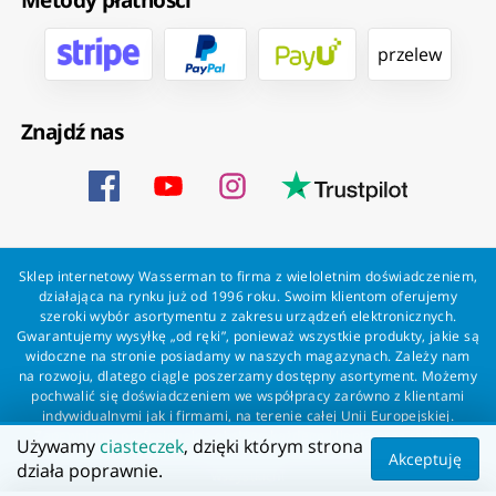
przelew
Znajdź nas
Sklep internetowy Wasserman to firma z wieloletnim doświadczeniem,
działająca na rynku już od 1996 roku. Swoim klientom oferujemy
szeroki wybór asortymentu z zakresu urządzeń elektronicznych.
Gwarantujemy wysyłkę „od ręki”, ponieważ wszystkie produkty, jakie są
widoczne na stronie posiadamy w naszych magazynach. Zależy nam
na rozwoju, dlatego ciągle poszerzamy dostępny asortyment. Możemy
pochwalić się doświadczeniem we współpracy zarówno z klientami
indywidualnymi jak i firmami, na terenie całej Unii Europejskiej.
Zapewniamy profesjonalną obsługę każdego klienta oraz szybką i
Używamy
ciasteczek
, dzięki którym strona
bezproblemową realizację zamówień. Wasserman - wszystko dla
Akceptuję
działa poprawnie.
wszystkich!