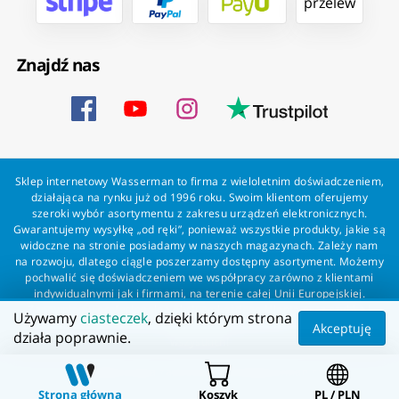
przelew
Znajdź nas
Sklep internetowy Wasserman to firma z wieloletnim doświadczeniem,
działająca na rynku już od 1996 roku. Swoim klientom oferujemy
szeroki wybór asortymentu z zakresu urządzeń elektronicznych.
Gwarantujemy wysyłkę „od ręki”, ponieważ wszystkie produkty, jakie są
widoczne na stronie posiadamy w naszych magazynach. Zależy nam
na rozwoju, dlatego ciągle poszerzamy dostępny asortyment. Możemy
pochwalić się doświadczeniem we współpracy zarówno z klientami
indywidualnymi jak i firmami, na terenie całej Unii Europejskiej.
Zapewniamy profesjonalną obsługę każdego klienta oraz szybką i
Używamy
ciasteczek
, dzięki którym strona
bezproblemową realizację zamówień. Wasserman - wszystko dla
Akceptuję
działa poprawnie.
wszystkich!
Wszelkie prawa zastrzeżone dla Wasserman.eu
Strona główna
Koszyk
PL / PLN