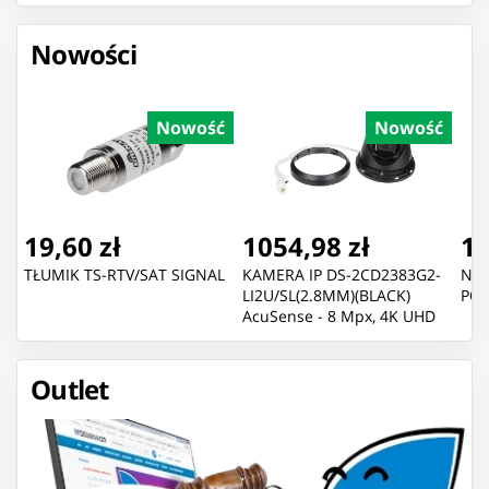
Nowości
Nowość
Nowość
19,60 zł
1054,98 zł
1,
TŁUMIK TS-RTV/SAT SIGNAL
KAMERA IP DS-2CD2383G2-
NIT
LI2U/SL(2.8MM)(BLACK)
POL
AcuSense - 8 Mpx, 4K UHD
2.8 mm Hikvision
Outlet