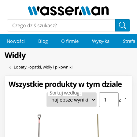
Nowości
Blog
O firmie
Wysyłka
Strefa
Widły
Łopaty, łopatki, widły i pikowniki
Wszystkie produkty w tym dziale
Sortuj według:
Strona ⁨1⁩ z ⁨1⁩
Przejdź do strony
z ⁨1⁩