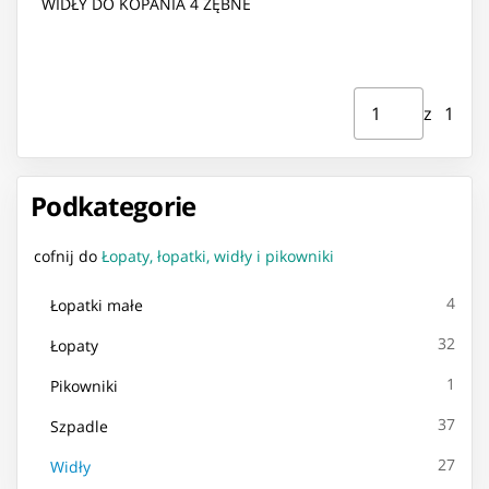
WIDŁY DO KOPANIA 4 ZĘBNE
Strona ⁨1⁩ z ⁨1⁩
Przejdź do strony
z ⁨1⁩
Podkategorie
cofnij do
Łopaty, łopatki, widły i pikowniki
4
Łopatki małe
32
Łopaty
1
Pikowniki
37
Szpadle
27
Widły