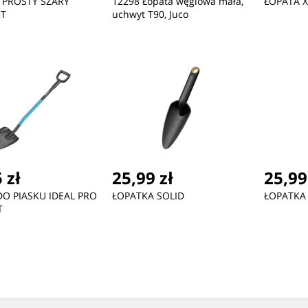
 PROSTY SZARY
12298 Łopata węglowa mała,
ŁOPATA 
T
uchwyt T90, Juco
 zł
25,99 zł
25,99
DO PIASKU IDEAL PRO
ŁOPATKA SOLID
ŁOPATKA
T