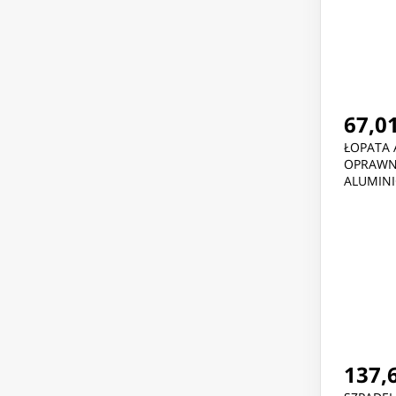
67,01
ŁOPATA
OPRAWN
ALUMIN
137,6