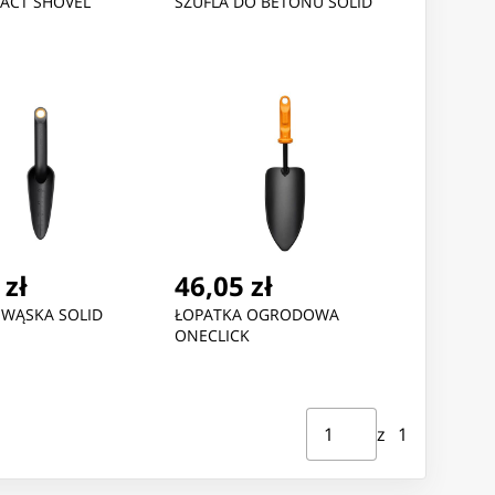
XACT SHOVEL
SZUFLA DO BETONU SOLID
 zł
46,05 zł
 WĄSKA SOLID
ŁOPATKA OGRODOWA
ONECLICK
Strona ⁨1⁩ z ⁨1⁩
Przejdź do strony
z ⁨1⁩