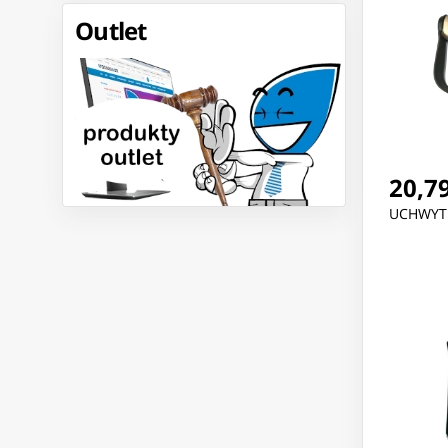
Outlet
20,79
UCHWYT