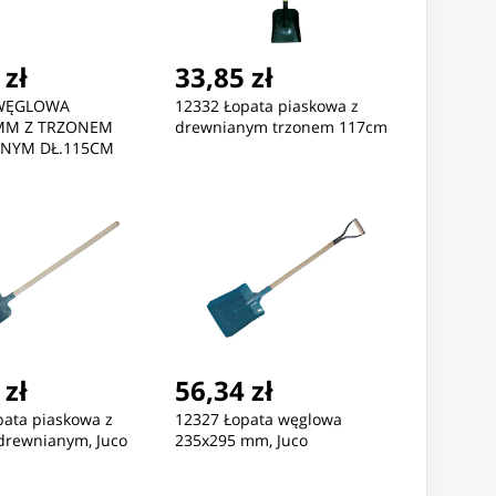
 zł
33,85 zł
WĘGLOWA
12332 Łopata piaskowa z
MM Z TRZONEM
drewnianym trzonem 117cm
NYM DŁ.115CM
Nowość
Nowość
6,37 zł
462,56 zł
410,73
 zł
56,34 zł
GAREK DAMSKI TOMMY
ZEGAREK MĘSKI ARMANI
ZEGAREK 
pata piaskowa z
12327 Łopata węglowa
FIGER 1782586 - Iris
EXCHANGE AX1764 + BOX
HILFIGER 
drewnianym, Juco
235x295 mm, Juco
607c) + BOX
(zf077b)