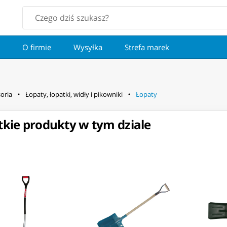
O firmie
Wysyłka
Strefa marek
oria
Łopaty, łopatki, widły i pikowniki
Łopaty
kie produkty w tym dziale