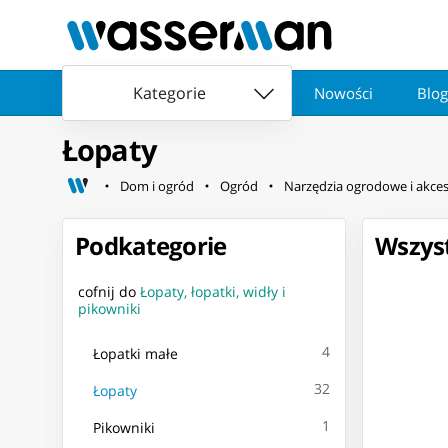
Kategorie
Nowości
Blog
Łopaty
Dom i ogród
Ogród
Narzędzia ogrodowe i akces
Podkategorie
Wszyst
cofnij do
Łopaty, łopatki, widły i
pikowniki
4
Łopatki małe
32
Łopaty
1
Pikowniki