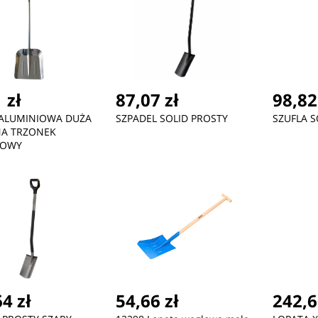
 zł
87,07 zł
98,82
 ALUMINIOWA DUŻA
SZPADEL SOLID PROSTY
SZUFLA S
A TRZONEK
IOWY
4 zł
54,66 zł
242,6