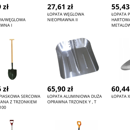
 zł
27,61 zł
55,43
ŁOPATA WĘGLOWA
ŁOPATA 
WA/WĘGLOWA
NIEOPRAWNA II
HARTOWA
WNA I
METALOW
 zł
65,90 zł
60,44
 PIASKOWA SERCOWA
ŁOPATA ALUMINIOWA DUŻA
ŁOPATA 
ANA Z TRZONKIEM
OPRAWNA TRZONEK Y , T
100