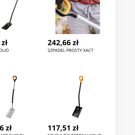
 zł
242,66 zł
OLID
SZPADEL PROSTY XACT
6 zł
117,51 zł