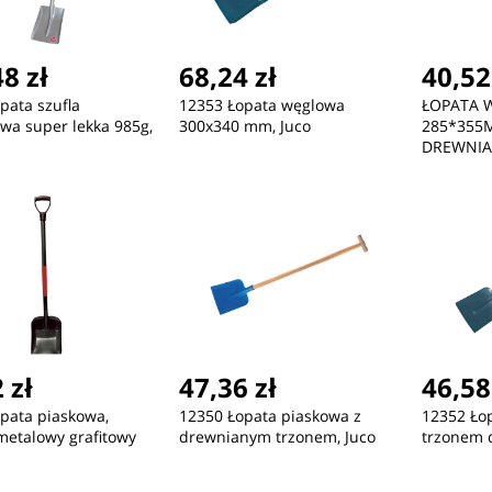
8 zł
68,24 zł
40,52
pata szufla
12353 Łopata węglowa
ŁOPATA 
wa super lekka 985g,
300x340 mm, Juco
285*355
DREWNIA
ć
Nowość
Nowość
432,12 zł
432,12 zł
34
 zł
47,36 zł
46,58
ZEGAREK MĘSKI TOMMY
ZEGAREK MĘSKI TOMMY
ZE
pata piaskowa,
12350 Łopata piaskowa z
12352 Ło
HILFIGER 1791799 + BOX
HILFIGER 1792183 (zf132a)
HIL
metalowy grafitowy
drewnianym trzonem, Juco
trzonem 
(zf