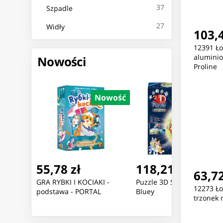
37
Szpadle
27
Widły
103,4
12391 Ło
aluminio
Nowości
Proline
Nowość
Nowość
Nowoś
118,21 zł
367,86 zł
63,72
I -
Puzzle 3D Świecąca Kula:
ZEGAREK DAMSKI TOMMY
12273 Ło
L
Bluey
HILFIGER 1782141 ARI
trzonek 
(zf542d) + BOX