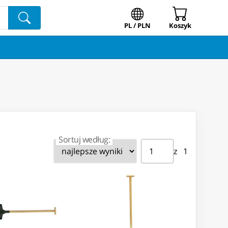
PL / PLN
Koszyk
Sortuj według:
Strona ⁨1⁩ z ⁨1⁩
Przejdź do strony
z ⁨1⁩