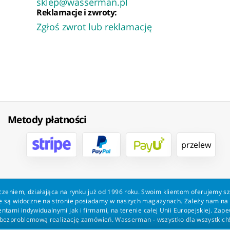
sklep@wasserman.pl
Reklamacje i zwroty:
Zgłoś zwrot lub reklamację
Metody płatności
przelew
zeniem, działająca na rynku już od 1996 roku. Swoim klientom oferujemy s
kie są widoczne na stronie posiadamy w naszych magazynach. Zależy nam n
tami indywidualnymi jak i firmami, na terenie całej Unii Europejskiej. Zap
bezproblemową realizację zamówień. Wasserman - wszystko dla wszystkich