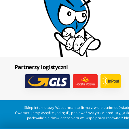
Partnerzy logistyczni
Sklep internetowy Wasserman to firma z wieloletnim doświadc
Gwarantujemy wysyłkę „od ręki”, ponieważ wszystkie produkty, ja
pochwalić się doświadczeniem we współpracy zarówno z klien