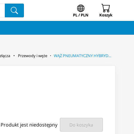
PL / PLN
Koszyk
złącza
Przewody i węże
WĄŻ PNEUMATYCZNY HYBRYDOWY 3/8'' 10M
Produkt jest niedostępny
Do koszyka