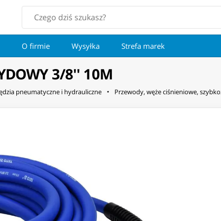
O firmie
Wysyłka
Strefa marek
DOWY 3/8'' 10M
ędzia pneumatyczne i hydrauliczne
Przewody, węże ciśnieniowe, szybko