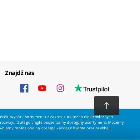
Znajdź nas
zeroki wybór asortymentu z zakresu urządzeń elektronicznych.
a rozwoju, dlatego ciągle poszerzamy dostępny asortyment. Możemy
ewniamy profesjonalną obsługę każdego klienta oraz szybką i
!