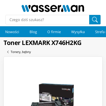
Nowości
Blog
O firmie
Wysyłka
Strefa
Toner LEXMARK X746H2KG
Tonery, bębny