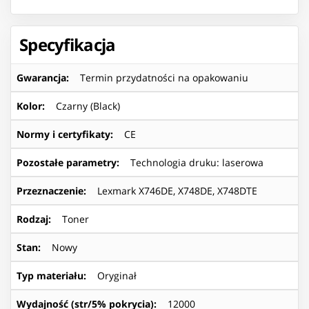
Specyfikacja
Gwarancja
:
Termin przydatności na opakowaniu
Kolor
:
Czarny (Black)
Normy i certyfikaty
:
CE
Pozostałe parametry
:
Technologia druku: laserowa
Przeznaczenie
:
Lexmark X746DE, X748DE, X748DTE
Rodzaj
:
Toner
Stan
:
Nowy
Typ materiału
:
Oryginał
Wydajność (str/5% pokrycia)
:
12000