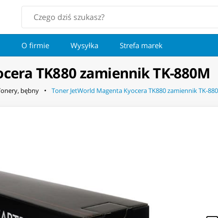
O firmie
Wysyłka
Strefa marek
ocera TK880 zamiennik TK-880M
Tonery, bębny
Toner JetWorld Magenta Kyocera TK880 zamiennik TK-88