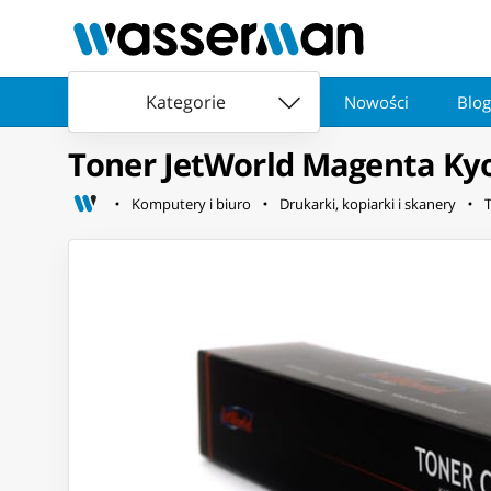
Kategorie
Nowości
Blog
Toner JetWorld Magenta Ky
Komputery i biuro
Drukarki, kopiarki i skanery