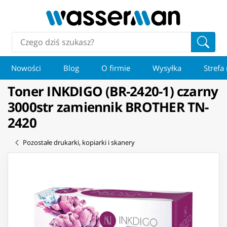
Nowości
Blog
O firmie
Wysyłka
Strefa
Toner INKDIGO (BR-2420-1) czarny
3000str zamiennik BROTHER TN-
2420
Pozostałe drukarki, kopiarki i skanery