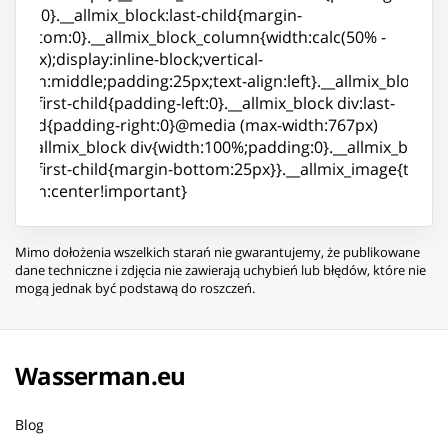
top:0}.__allmix_block:last-child{margin-
bottom:0}.__allmix_block_column{width:calc(50% -
25px);display:inline-block;vertical-
align:middle;padding:25px;text-align:left}.__allmix_block
div:first-child{padding-left:0}.__allmix_block div:last-
child{padding-right:0}@media (max-width:767px)
{.__allmix_block div{width:100%;padding:0}.__allmix_block
div:first-child{margin-bottom:25px}}.__allmix_image{text-
align:center!important}
Mimo dołożenia wszelkich starań nie gwarantujemy, że publikowane
dane techniczne i zdjęcia nie zawierają uchybień lub błędów, które nie
mogą jednak być podstawą do roszczeń.
Wasserman.eu
Blog