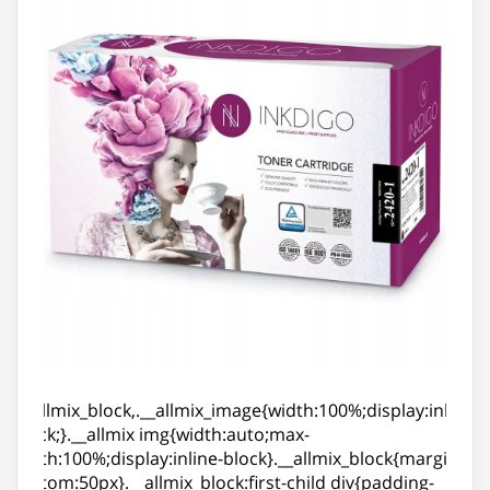
.__allmix_block,.__allmix_image{width:100%;display:inline-
block;}.__allmix img{width:auto;max-
width:100%;display:inline-block}.__allmix_block{margin-
bottom:50px}.__allmix_block:first-child div{padding-