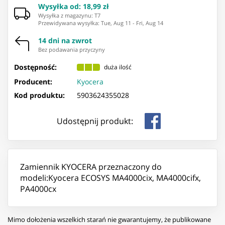
Wysyłka od
:
18,99 zł
Wysyłka z magazynu: ⁨T7⁩
Przewidywana wysyłka
:
Tue, Aug 11
-
Fri, Aug 14
14 dni na zwrot
Bez podawania przyczyny
Dostępność:
duża ilość
Producent:
Kyocera
Kod produktu:
5903624355028
Udostępnij produkt:
Zamiennik KYOCERA przeznaczony do
modeli:Kyocera ECOSYS MA4000cix, MA4000cifx,
PA4000cx
Mimo dołożenia wszelkich starań nie gwarantujemy, że publikowane