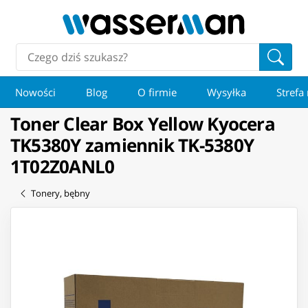
Nowości
Blog
O firmie
Wysyłka
Strefa
Toner Clear Box Yellow Kyocera
TK5380Y zamiennik TK-5380Y
1T02Z0ANL0
Tonery, bębny