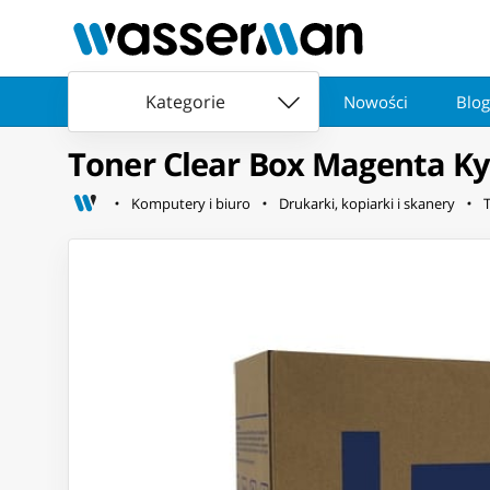
Kategorie
Nowości
Blog
Toner Clear Box Magenta K
Komputery i biuro
Drukarki, kopiarki i skanery