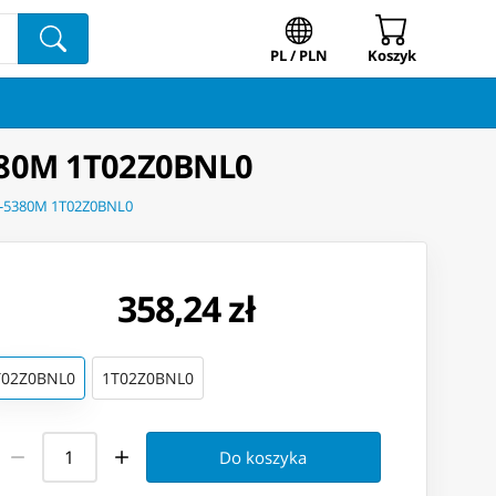
PL / PLN
Koszyk
380M 1T02Z0BNL0
K-5380M 1T02Z0BNL0
358,24 zł
T02Z0BNL0
1T02Z0BNL0
Do koszyka