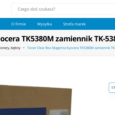
O firmie
Wysyłka
Strefa marek
yocera TK5380M zamiennik TK-5
Tonery, bębny
Toner Clear Box Magenta Kyocera TK5380M zamiennik T
1