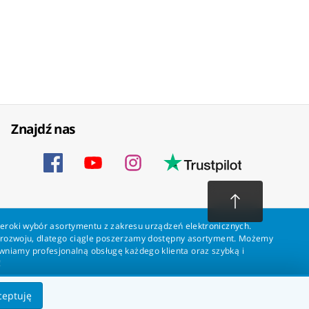
Znajdź nas
zeroki wybór asortymentu z zakresu urządzeń elektronicznych.
a rozwoju, dlatego ciągle poszerzamy dostępny asortyment. Możemy
ewniamy profesjonalną obsługę każdego klienta oraz szybką i
!
ceptuję