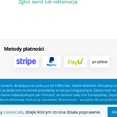
Zgłoś zwrot lub reklamację
Metody płatności
przelew
zeniem, działająca na rynku już od 1996 roku. Swoim klientom oferujemy s
kie są widoczne na stronie posiadamy w naszych magazynach. Zależy nam n
tami indywidualnymi jak i firmami, na terenie całej Unii Europejskiej. Zap
bezproblemową realizację zamówień. Wasserman - wszystko dla wszystkich
Wszelkie prawa zastrzeżone dla Wasserman.eu
my
ciasteczek
, dzięki którym strona działa poprawnie.
Ak