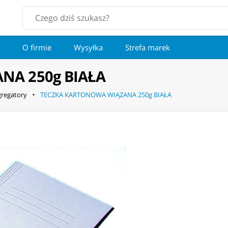
O firmie
Wysyłka
Strefa marek
NA 250g BIAŁA
gregatory
TECZKA KARTONOWA WIĄZANA 250g BIAŁA