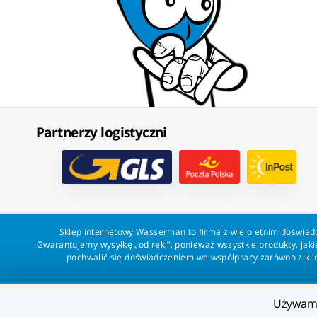
Partnerzy logistyczni
Sklep internetowy Wasserman to firma z wieloletnim doświadc
Gwarantujemy wysyłkę „od ręki”, ponieważ wszystkie produkty, ja
pochwalić się doświadczeniem we współpracy zarówno z klien
Używa