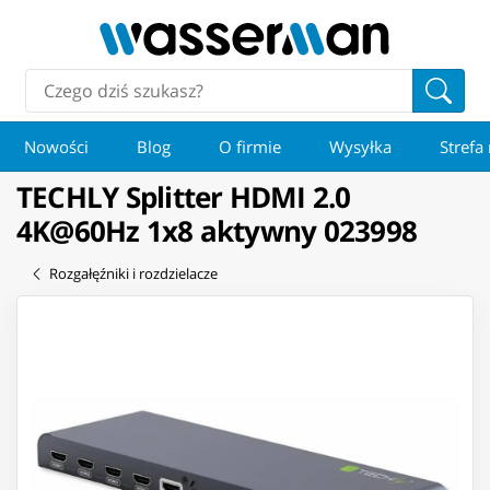
Nowości
Blog
O firmie
Wysyłka
Strefa
TECHLY Splitter HDMI 2.0
4K@60Hz 1x8 aktywny 023998
Rozgałęźniki i rozdzielacze