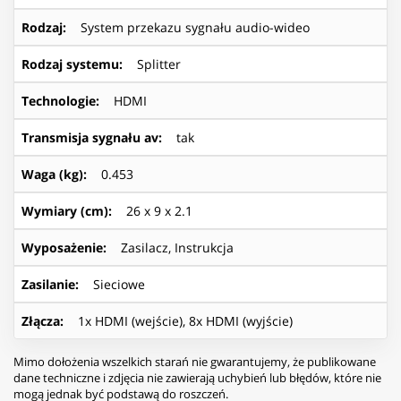
Rodzaj
:
System przekazu sygnału audio-wideo
Rodzaj systemu
:
Splitter
Technologie
:
HDMI
Transmisja sygnału av
:
tak
Waga (kg)
:
0.453
Wymiary (cm)
:
26 x 9 x 2.1
Wyposażenie
:
Zasilacz, Instrukcja
Zasilanie
:
Sieciowe
Złącza
:
1x HDMI (wejście), 8x HDMI (wyjście)
Mimo dołożenia wszelkich starań nie gwarantujemy, że publikowane
dane techniczne i zdjęcia nie zawierają uchybień lub błędów, które nie
mogą jednak być podstawą do roszczeń.