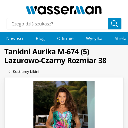
Nowości
Blog
O firmie
Wysyłka
Strefa
Tankini Aurika M-674 (5)
Lazurowo-Czarny Rozmiar 38
Kostiumy bikini