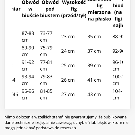
Obwód
Obwód
Wysokość
fig
biodrach
Rozmiar
w
pod
fig
mierzona
(na nim
biuście
biustem
(przód/tył)
na płasko
figi leżą
najlepiej)
87-88
73-77
M/38
23 cm
35 cm
88-92 cm
cm
cm
89-90
75-79
L/40
24 cm
37 cm
92-96 cm
cm
cm
91-92
77-81
96-100
XL/42
25 cm
39 cm
cm
cm
cm
93-94
79-83
100-104
XXL/44
26 cm
41 cm
cm
cm
cm
95-96
81-85
104-108
XXXL/46
27 cm
43 cm
cm
cm
cm
Mimo dołożenia wszelkich starań nie gwarantujemy, że publikowane
dane techniczne i zdjęcia nie zawierają uchybień lub błędów, które nie
mogą jednak być podstawą do roszczeń.