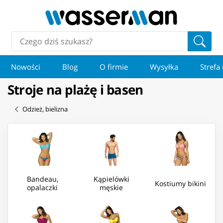
Nowości
Blog
O firmie
Wysyłka
Strefa
Stroje na plażę i basen
Odzież, bielizna
Bandeau,
Kąpielówki
Kostiumy bikini
opalaczki
męskie