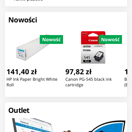
Nowości
Nowość
Nowość
141,40 zł
97,82 zł
13
HP Ink Paper Bright White
Canon PG-545 black ink
Bra
Roll
cartridge
(B2
Outlet