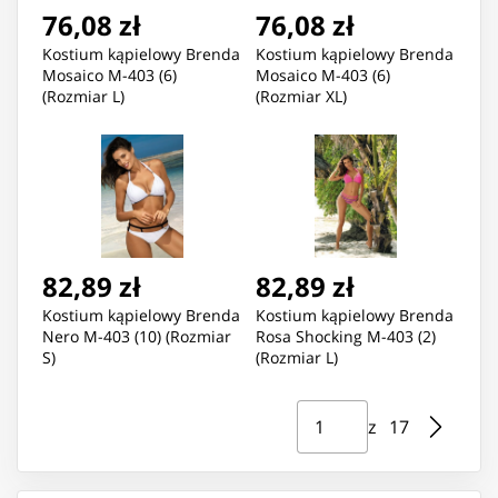
76,08 zł
76,08 zł
Kostium kąpielowy Brenda
Kostium kąpielowy Brenda
Mosaico M-403 (6)
Mosaico M-403 (6)
(Rozmiar L)
(Rozmiar XL)
82,89 zł
82,89 zł
Kostium kąpielowy Brenda
Kostium kąpielowy Brenda
Nero M-403 (10) (Rozmiar
Rosa Shocking M-403 (2)
S)
(Rozmiar L)
Strona ⁨1⁩ z ⁨17⁩
Przejdź do strony
z ⁨17⁩