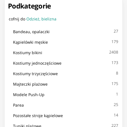
Podkategorie
cofnij do
Odzież, bielizna
27
Bandeau, opalaczki
179
Kąpielówki męskie
2408
Kostiumy bikini
173
Kostiumy jednoczęściowe
8
Kostiumy trzyczęściowe
175
Majteczki plażowe
1
Modele Push-Up
25
Parea
14
Pozostałe stroje kąpielowe
227
Tuniki plażowe