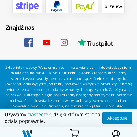
przelew
Znajdź nas
Sklep internetowy Wasserman to firma z wieloletnim doświadczeniem,
działająca na rynku już od 1996 roku. Swoim klientom oferujemy
szeroki wybór asortymentu z zakresu urządzeń elektronicznych.
Gwarantujemy wysyłkę „od ręki”, ponieważ wszystkie produkty, jakie są
widoczne na stronie posiadamy w naszych magazynach. Zależy nam
na rozwoju, dlatego ciągle poszerzamy dostępny asortyment. Możemy
pochwalić się doświadczeniem we współpracy zarówno z klientami
indywidualnymi jak i firmami, na terenie całej Unii Europejskiej.
Zapewniamy profesjonalną obsługę każdego klienta oraz szybką i
Używamy
ciasteczek
, dzięki którym strona
bezproblemową realizację zamówień. Wasserman - wszystko dla
Akceptuję
działa poprawnie.
wszystkich!
Wszelkie prawa zastrzeżone dla Wasserman.eu