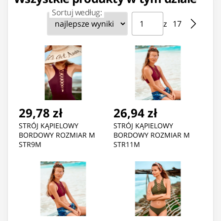
Sortuj według:
Strona ⁨1⁩ z ⁨17⁩
Przejdź do strony
z ⁨17⁩
29,78 zł
26,94 zł
STRÓJ KĄPIELOWY
STRÓJ KĄPIELOWY
BORDOWY ROZMIAR M
BORDOWY ROZMIAR M
STR9M
STR11M