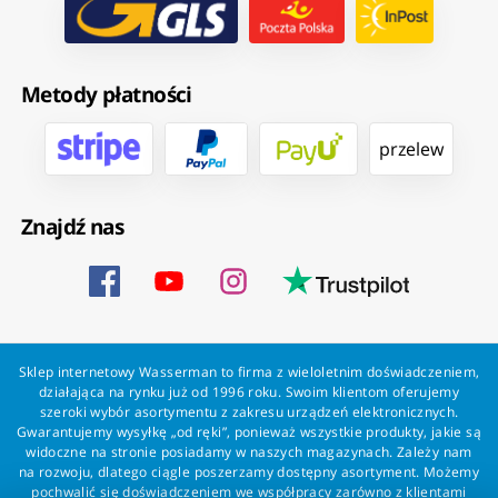
Metody płatności
przelew
Znajdź nas
Sklep internetowy Wasserman to firma z wieloletnim doświadczeniem,
działająca na rynku już od 1996 roku. Swoim klientom oferujemy
szeroki wybór asortymentu z zakresu urządzeń elektronicznych.
Gwarantujemy wysyłkę „od ręki”, ponieważ wszystkie produkty, jakie są
widoczne na stronie posiadamy w naszych magazynach. Zależy nam
na rozwoju, dlatego ciągle poszerzamy dostępny asortyment. Możemy
pochwalić się doświadczeniem we współpracy zarówno z klientami