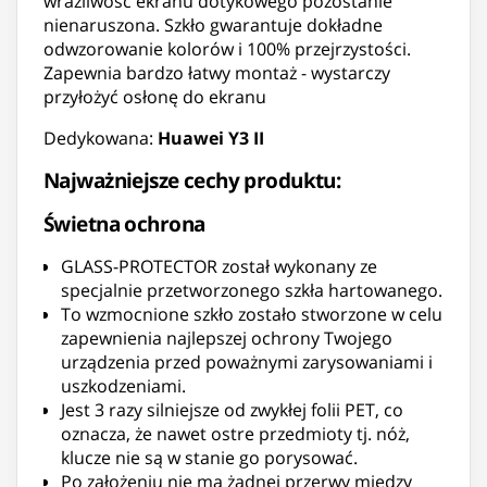
wrażliwość ekranu dotykowego pozostanie
nienaruszona. Szkło gwarantuje dokładne
odwzorowanie kolorów i 100% przejrzystości.
Zapewnia bardzo łatwy montaż - wystarczy
przyłożyć osłonę do ekranu
Dedykowana:
Huawei Y3 II
Najważniejsze cechy produktu:
Świetna ochrona
GLASS-PROTECTOR został wykonany ze
specjalnie przetworzonego szkła hartowanego.
To wzmocnione szkło zostało stworzone w celu
zapewnienia najlepszej ochrony Twojego
urządzenia przed poważnymi zarysowaniami i
uszkodzeniami.
Jest 3 razy silniejsze od zwykłej folii PET, co
oznacza, że nawet ostre przedmioty tj. nóż,
klucze nie są w stanie go porysować.
Po założeniu nie ma żadnej przerwy między