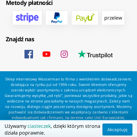
Metody płatności
przelew
Znajdź nas
Sklep internetowy Wasserman to firma z wieloletnim doświadczeniem,
działająca na rynku już od 1996 roku. Swoim klientom oferujemy
szeroki wybór asortymentu z zakresu urządzeń elektronicznych.
Gwarantujemy wysyłkę „od ręki”, ponieważ wszystkie produkty, jakie są
widoczne na stronie posiadamy w naszych magazynach. Zależy nam
na rozwoju, dlatego ciągle poszerzamy dostępny asortyment. Możemy
pochwalić się doświadczeniem we współpracy zarówno z klientami
indywidualnymi jak i firmami, na terenie całej Unii Europejskiej.
Zapewniamy profesjonalną obsługę każdego klienta oraz szybką i
Używamy
ciasteczek
, dzięki którym strona
bezproblemową realizację zamówień. Wasserman - wszystko dla
Akceptuję
działa poprawnie.
wszystkich!